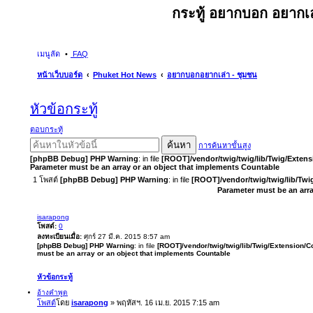
กระทู้ อยากบอก อยากเล
เมนูลัด
FAQ
หน้าเว็บบอร์ด
Phuket Hot News
อยากบอกอยากเล่า - ชุมชน
หัวข้อกระทู้
ตอบกระทู้
ค้นหา
การค้นหาขั้นสูง
[phpBB Debug] PHP Warning
: in file
[ROOT]/vendor/twig/twig/lib/Twig/Exten
Parameter must be an array or an object that implements Countable
1 โพสต์
[phpBB Debug] PHP Warning
: in file
[ROOT]/vendor/twig/twig/lib/Twi
Parameter must be an arr
isarapong
โพสต์:
0
ลงทะเบียนเมื่อ:
ศุกร์ 27 มี.ค. 2015 8:57 am
[phpBB Debug] PHP Warning
: in file
[ROOT]/vendor/twig/twig/lib/Twig/Extension/C
must be an array or an object that implements Countable
หัวข้อกระทู้
อ้างคำพูด
โพสต์
โดย
isarapong
»
พฤหัสฯ. 16 เม.ย. 2015 7:15 am