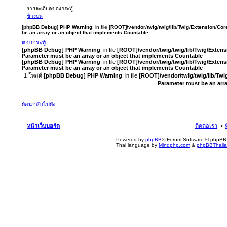
รายละเอียดของกระทู้
ข้างบน
[phpBB Debug] PHP Warning
: in file
[ROOT]/vendor/twig/twig/lib/Twig/Extension/Cor
be an array or an object that implements Countable
ตอบกระทู้
[phpBB Debug] PHP Warning
: in file
[ROOT]/vendor/twig/twig/lib/Twig/Exten
Parameter must be an array or an object that implements Countable
[phpBB Debug] PHP Warning
: in file
[ROOT]/vendor/twig/twig/lib/Twig/Exten
Parameter must be an array or an object that implements Countable
1 โพสต์
[phpBB Debug] PHP Warning
: in file
[ROOT]/vendor/twig/twig/lib/Twi
Parameter must be an arr
ย้อนกลับไปยัง
หน้าเว็บบอร์ด
ติดต่อเรา
Powered by
phpBB
® Forum Software © phpBB 
Thai language by
Mindphp.com
&
phpBBThail