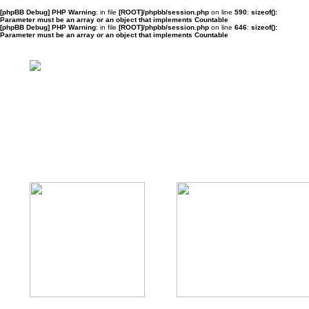
[phpBB Debug] PHP Warning
: in file
[ROOT]/phpbb/session.php
on line
590
:
sizeof():
Parameter must be an array or an object that implements Countable
[phpBB Debug] PHP Warning
: in file
[ROOT]/phpbb/session.php
on line
646
:
sizeof():
Parameter must be an array or an object that implements Countable