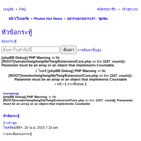
เมนูลัด
FAQ
สมัครสมาชิก
เข้าสู่ระบบ
หน้าเว็บบอร์ด
Phuket Hot News
อยากบอกอยากเล่า - ชุมชน
นห
หัวข้อกระทู้
า
ตอบกระทู้
ค้นหา
การค้นหาขั้นสูง
[phpBB Debug] PHP Warning
: in file
[ROOT]/vendor/twig/twig/lib/Twig/Extension/Core.php
on line
1107
:
count():
Parameter must be an array or an object that implements Countable
1 โพสต์
[phpBB Debug] PHP Warning
: in file
[ROOT]/vendor/twig/twig/lib/Twig/Extension/Core.php
on line
1107
:
count():
Parameter must be an array or an object that implements Countable
• หน้า
1
จากทั้งหมด
1
isarapong
[phpBB Debug] PHP Warning
: in file
[ROOT]/vendor/twig/twig/lib/Twig/Extension/Core.php
on line
1107
:
count(): Parameter
must be an array or an object that implements Countable
หัวข้อกระทู้
อ้างคำพูด
โพสต์
พฤหัสฯ. 16 เม.ย. 2015 7:15 am
รายละเอียดของกระทู้