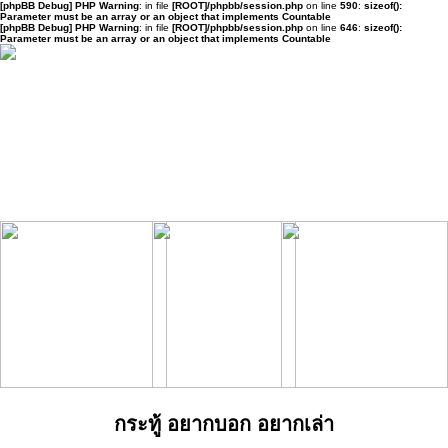
[phpBB Debug] PHP Warning
: in file
[ROOT]/phpbb/session.php
on line
590
:
sizeof():
Parameter must be an array or an object that implements Countable
[phpBB Debug] PHP Warning
: in file
[ROOT]/phpbb/session.php
on line
646
:
sizeof():
Parameter must be an array or an object that implements Countable
กระทู้ อยากบอก อยากเล่า