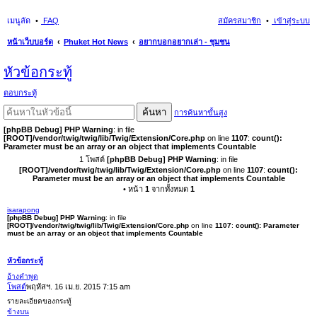
เมนูลัด
FAQ
สมัครสมาชิก
เข้าสู่ระบบ
หน้าเว็บบอร์ด
Phuket Hot News
อยากบอกอยากเล่า - ชุมชน
นห
หัวข้อกระทู้
า
ตอบกระทู้
ค้นหา
การค้นหาขั้นสูง
[phpBB Debug] PHP Warning
: in file
[ROOT]/vendor/twig/twig/lib/Twig/Extension/Core.php
on line
1107
:
count():
Parameter must be an array or an object that implements Countable
1 โพสต์
[phpBB Debug] PHP Warning
: in file
[ROOT]/vendor/twig/twig/lib/Twig/Extension/Core.php
on line
1107
:
count():
Parameter must be an array or an object that implements Countable
• หน้า
1
จากทั้งหมด
1
isarapong
[phpBB Debug] PHP Warning
: in file
[ROOT]/vendor/twig/twig/lib/Twig/Extension/Core.php
on line
1107
:
count(): Parameter
must be an array or an object that implements Countable
หัวข้อกระทู้
อ้างคำพูด
โพสต์
พฤหัสฯ. 16 เม.ย. 2015 7:15 am
รายละเอียดของกระทู้
ข้างบน