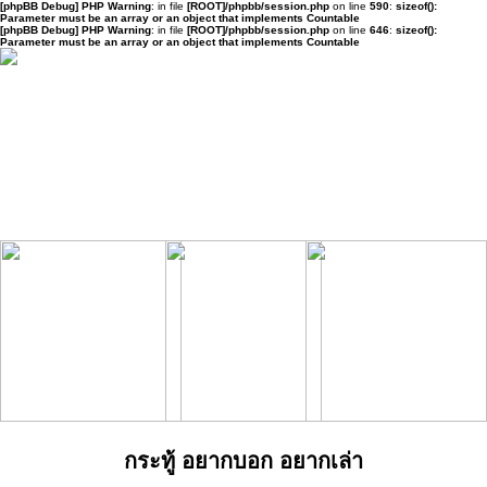
[phpBB Debug] PHP Warning
: in file
[ROOT]/phpbb/session.php
on line
590
:
sizeof():
Parameter must be an array or an object that implements Countable
[phpBB Debug] PHP Warning
: in file
[ROOT]/phpbb/session.php
on line
646
:
sizeof():
Parameter must be an array or an object that implements Countable
กระทู้ อยากบอก อยากเล่า