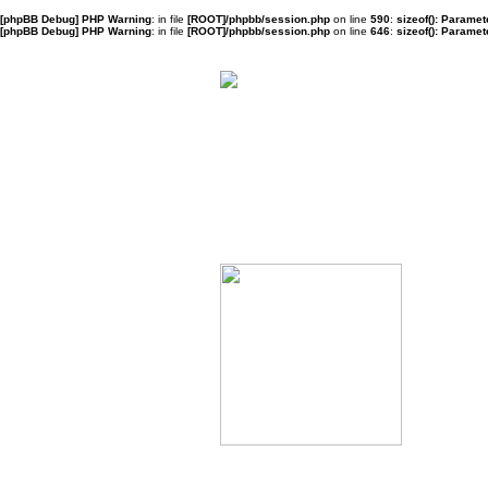
[phpBB Debug] PHP Warning
: in file
[ROOT]/phpbb/session.php
on line
590
:
sizeof(): Parame
[phpBB Debug] PHP Warning
: in file
[ROOT]/phpbb/session.php
on line
646
:
sizeof(): Parame