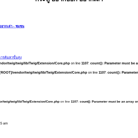
ยากเล่า - ชุมชน
ารค้นหาขั้นสูง
dor/twig/twig/lib/Twig/Extension/Core.php
on line
1107
:
count(): Parameter must be a
[ROOT]/vendor/twig/twig/lib/Twig/Extension/Core.php
on line
1107
:
count(): Parameter
r/twig/twig/lib/Twig/Extension/Core.php
on line
1107
:
count(): Parameter must be an array o
15 am