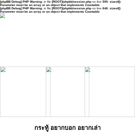
[phpBB Debug] PHP Warning
: in file
[ROOT]/phpbb/session.php
on line
590
:
sizeof():
Parameter must be an array or an object that implements Countable
[phpBB Debug] PHP Warning
: in file
[ROOT]/phpbb/session.php
on line
646
:
sizeof():
Parameter must be an array or an object that implements Countable
กระทู้ อยากบอก อยากเล่า