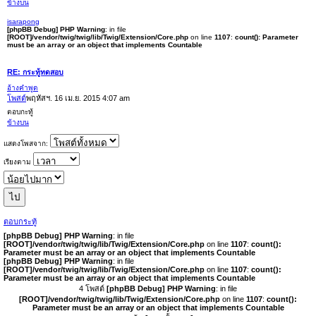
ข้างบน
isarapong
[phpBB Debug] PHP Warning
: in file
[ROOT]/vendor/twig/twig/lib/Twig/Extension/Core.php
on line
1107
:
count(): Parameter
must be an array or an object that implements Countable
RE: กระทู้ทดสอบ
อ้างคำพูด
โพสต์
พฤหัสฯ. 16 เม.ย. 2015 4:07 am
ตอบกะทู้
ข้างบน
แสดงโพสจาก:
เรียงตาม
ตอบกระทู้
[phpBB Debug] PHP Warning
: in file
[ROOT]/vendor/twig/twig/lib/Twig/Extension/Core.php
on line
1107
:
count():
Parameter must be an array or an object that implements Countable
[phpBB Debug] PHP Warning
: in file
[ROOT]/vendor/twig/twig/lib/Twig/Extension/Core.php
on line
1107
:
count():
Parameter must be an array or an object that implements Countable
4 โพสต์
[phpBB Debug] PHP Warning
: in file
[ROOT]/vendor/twig/twig/lib/Twig/Extension/Core.php
on line
1107
:
count():
Parameter must be an array or an object that implements Countable