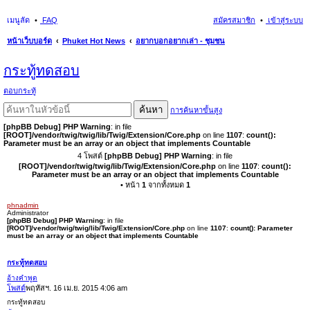
เมนูลัด
FAQ
สมัครสมาชิก
เข้าสู่ระบบ
หน้าเว็บบอร์ด
Phuket Hot News
อยากบอกอยากเล่า - ชุมชน
นห
กระทู้ทดสอบ
า
ตอบกระทู้
ค้นหา
การค้นหาขั้นสูง
[phpBB Debug] PHP Warning
: in file
[ROOT]/vendor/twig/twig/lib/Twig/Extension/Core.php
on line
1107
:
count():
Parameter must be an array or an object that implements Countable
4 โพสต์
[phpBB Debug] PHP Warning
: in file
[ROOT]/vendor/twig/twig/lib/Twig/Extension/Core.php
on line
1107
:
count():
Parameter must be an array or an object that implements Countable
• หน้า
1
จากทั้งหมด
1
phnadmin
Administrator
[phpBB Debug] PHP Warning
: in file
[ROOT]/vendor/twig/twig/lib/Twig/Extension/Core.php
on line
1107
:
count(): Parameter
must be an array or an object that implements Countable
กระทู้ทดสอบ
อ้างคำพูด
โพสต์
พฤหัสฯ. 16 เม.ย. 2015 4:06 am
กระทู้ทดสอบ