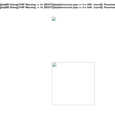
[phpBB Debug] PHP Warning
: in file
[ROOT]/phpbb/session.php
on line
590
:
sizeof(): Parame
[phpBB Debug] PHP Warning
: in file
[ROOT]/phpbb/session.php
on line
646
:
sizeof(): Parame