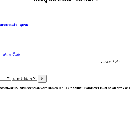
อกอยากเล่า - ชุมชน
ารค้นหาขั้นสูง
702304 หัวข้อ
twig/twig/lib/Twig/Extension/Core.php
on line
1107
:
count(): Parameter must be an array or 