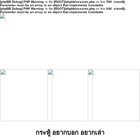
[phpBB Debug] PHP Warning
: in file
[ROOT]/phpbb/session.php
on line
590
:
sizeof():
Parameter must be an array or an object that implements Countable
[phpBB Debug] PHP Warning
: in file
[ROOT]/phpbb/session.php
on line
646
:
sizeof():
Parameter must be an array or an object that implements Countable
กระทู้ อยากบอก อยากเล่า