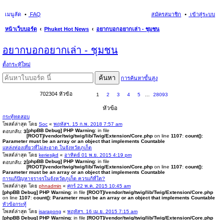
เมนูลัด
FAQ
สมัครสมาชิก
เข้าสู่ระบบ
หน้าเว็บบอร์ด
Phuket Hot News
อยากบอกอยากเล่า - ชุมชน
นห
อยากบอกอยากเล่า - ชุมชน
า
ตั้งกระทู้ใหม่
ค้นหา
การค้นหาขั้นสูง
702304 หัวข้อ
1
2
3
4
5
…
28093
หัวข้อ
กระทู้ทดสอบ
โพสต์ล่าสุด โดย
Soc
«
พฤหัสฯ. 15 ก.พ. 2018 7:57 am
[phpBB Debug] PHP Warning
: in file
ตอบกลับ:
3
[ROOT]/vendor/twig/twig/lib/Twig/Extension/Core.php
on line
1107
:
count():
Parameter must be an array or an object that implements Countable
แหล่งท่องเที่ยวที่ไม่สะอาด ในจังหวัดภูเก็ต
โพสต์ล่าสุด โดย
keriesjkd
«
อาทิตย์ 01 พ.ย. 2015 4:19 pm
[phpBB Debug] PHP Warning
: in file
ตอบกลับ:
2
[ROOT]/vendor/twig/twig/lib/Twig/Extension/Core.php
on line
1107
:
count():
Parameter must be an array or an object that implements Countable
การแก้ปัญหาจราจรในจังหวัดภูเก็ต ควรแก้ที่ใด?
โพสต์ล่าสุด โดย
phnadmin
«
ศุกร์ 22 พ.ค. 2015 10:45 am
[phpBB Debug] PHP Warning
: in file
[ROOT]/vendor/twig/twig/lib/Twig/Extension/Core.php
on line
1107
:
count(): Parameter must be an array or an object that implements Countable
หัวข้อกระทู้
โพสต์ล่าสุด โดย
isarapong
«
พฤหัสฯ. 16 เม.ย. 2015 7:15 am
[phpBB Debug] PHP Warning
: in file
[ROOT]/vendor/twig/twig/lib/Twig/Extension/Core.php