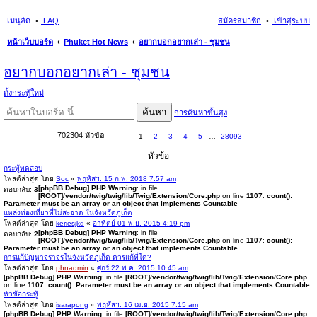
เมนูลัด
FAQ
สมัครสมาชิก
เข้าสู่ระบบ
หน้าเว็บบอร์ด
Phuket Hot News
อยากบอกอยากเล่า - ชุมชน
นห
อยากบอกอยากเล่า - ชุมชน
า
ตั้งกระทู้ใหม่
ค้นหา
การค้นหาขั้นสูง
702304 หัวข้อ
1
2
3
4
5
…
28093
หัวข้อ
กระทู้ทดสอบ
โพสต์ล่าสุด โดย
Soc
«
พฤหัสฯ. 15 ก.พ. 2018 7:57 am
[phpBB Debug] PHP Warning
: in file
ตอบกลับ:
3
[ROOT]/vendor/twig/twig/lib/Twig/Extension/Core.php
on line
1107
:
count():
Parameter must be an array or an object that implements Countable
แหล่งท่องเที่ยวที่ไม่สะอาด ในจังหวัดภูเก็ต
โพสต์ล่าสุด โดย
keriesjkd
«
อาทิตย์ 01 พ.ย. 2015 4:19 pm
[phpBB Debug] PHP Warning
: in file
ตอบกลับ:
2
[ROOT]/vendor/twig/twig/lib/Twig/Extension/Core.php
on line
1107
:
count():
Parameter must be an array or an object that implements Countable
การแก้ปัญหาจราจรในจังหวัดภูเก็ต ควรแก้ที่ใด?
โพสต์ล่าสุด โดย
phnadmin
«
ศุกร์ 22 พ.ค. 2015 10:45 am
[phpBB Debug] PHP Warning
: in file
[ROOT]/vendor/twig/twig/lib/Twig/Extension/Core.php
on line
1107
:
count(): Parameter must be an array or an object that implements Countable
หัวข้อกระทู้
โพสต์ล่าสุด โดย
isarapong
«
พฤหัสฯ. 16 เม.ย. 2015 7:15 am
[phpBB Debug] PHP Warning
: in file
[ROOT]/vendor/twig/twig/lib/Twig/Extension/Core.php