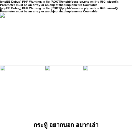
[phpBB Debug] PHP Warning
: in file
[ROOT]/phpbb/session.php
on line
590
:
sizeof():
Parameter must be an array or an object that implements Countable
[phpBB Debug] PHP Warning
: in file
[ROOT]/phpbb/session.php
on line
646
:
sizeof():
Parameter must be an array or an object that implements Countable
กระทู้ อยากบอก อยากเล่า