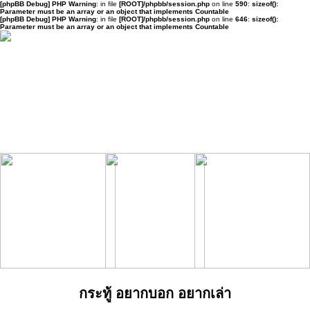
[phpBB Debug] PHP Warning
: in file
[ROOT]/phpbb/session.php
on line
590
:
sizeof():
Parameter must be an array or an object that implements Countable
[phpBB Debug] PHP Warning
: in file
[ROOT]/phpbb/session.php
on line
646
:
sizeof():
Parameter must be an array or an object that implements Countable
กระทู้ อยากบอก อยากเล่า