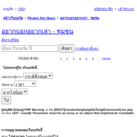
เมนูลัด
FAQ
สมัครสมาชิก
เข้าสู่ระบบ
หน้าเว็บบอร์ด
Phuket Hot News
อยากบอกอยากเล่า - ชุมชน
นห
อยากบอกอยากเล่า - ชุมชน
า
ตั้งกระทู้ใหม่
ค้นหา
การค้นหาขั้นสูง
702304 หัวข้อ
1
2
3
4
5
6
…
28093
ไม่พบกระทู้ใด ๆในบอร์ดนี้.
แสดงกระทู้จาก:
เรียงตาม
[phpBB Debug] PHP Warning
: in file
[ROOT]/vendor/twig/twig/lib/Twig/Extension/Core.php
on line
1107
:
count(): Parameter must be an array or an object that implements Countable
การอนุญาตของคุณในบอร์ดนี้
ท่าน
ไม่สามารถ
โพสกระทู้ในบอร์ดนี้ได้