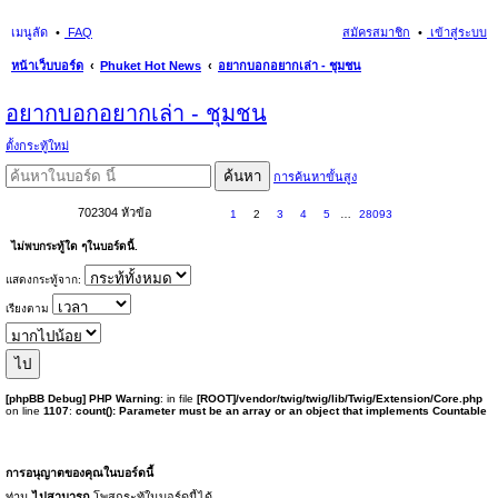
เมนูลัด
FAQ
สมัครสมาชิก
เข้าสู่ระบบ
หน้าเว็บบอร์ด
Phuket Hot News
อยากบอกอยากเล่า - ชุมชน
นห
อยากบอกอยากเล่า - ชุมชน
า
ตั้งกระทู้ใหม่
ค้นหา
การค้นหาขั้นสูง
702304 หัวข้อ
1
2
3
4
5
…
28093
ไม่พบกระทู้ใด ๆในบอร์ดนี้.
แสดงกระทู้จาก:
เรียงตาม
[phpBB Debug] PHP Warning
: in file
[ROOT]/vendor/twig/twig/lib/Twig/Extension/Core.php
on line
1107
:
count(): Parameter must be an array or an object that implements Countable
การอนุญาตของคุณในบอร์ดนี้
ท่าน
ไม่สามารถ
โพสกระทู้ในบอร์ดนี้ได้