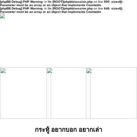
[phpBB Debug] PHP Warning
: in file
[ROOT]/phpbb/session.php
on line
590
:
sizeof():
Parameter must be an array or an object that implements Countable
[phpBB Debug] PHP Warning
: in file
[ROOT]/phpbb/session.php
on line
646
:
sizeof():
Parameter must be an array or an object that implements Countable
กระทู้ อยากบอก อยากเล่า