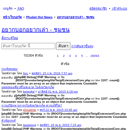
เมนูลัด
FAQ
สมัครสมาชิก
เข้าสู่ระบบ
หน้าเว็บบอร์ด
Phuket Hot News
อยากบอกอยากเล่า - ชุมชน
นห
อยากบอกอยากเล่า - ชุมชน
า
ตั้งกระทู้ใหม่
ค้นหา
การค้นหาขั้นสูง
702304 หัวข้อ
1
2
3
4
5
…
28093
หัวข้อ
กระทู้ทดสอบ
โพสต์ล่าสุด โดย
Soc
«
พฤหัสฯ. 15 ก.พ. 2018 7:57 am
[phpBB Debug] PHP Warning
: in file
ตอบกลับ:
3
[ROOT]/vendor/twig/twig/lib/Twig/Extension/Core.php
on line
1107
:
count():
Parameter must be an array or an object that implements Countable
แหล่งท่องเที่ยวที่ไม่สะอาด ในจังหวัดภูเก็ต
โพสต์ล่าสุด โดย
keriesjkd
«
อาทิตย์ 01 พ.ย. 2015 4:19 pm
[phpBB Debug] PHP Warning
: in file
ตอบกลับ:
2
[ROOT]/vendor/twig/twig/lib/Twig/Extension/Core.php
on line
1107
:
count():
Parameter must be an array or an object that implements Countable
การแก้ปัญหาจราจรในจังหวัดภูเก็ต ควรแก้ที่ใด?
โพสต์ล่าสุด โดย
phnadmin
«
ศุกร์ 22 พ.ค. 2015 10:45 am
[phpBB Debug] PHP Warning
: in file
[ROOT]/vendor/twig/twig/lib/Twig/Extension/Core.php
on line
1107
:
count(): Parameter must be an array or an object that implements Countable
หัวข้อกระทู้
โพสต์ล่าสุด โดย
isarapong
«
พฤหัสฯ. 16 เม.ย. 2015 7:15 am
[phpBB Debug] PHP Warning
: in file
[ROOT]/vendor/twig/twig/lib/Twig/Extension/Core.php