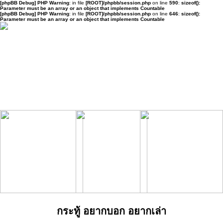
[phpBB Debug] PHP Warning
: in file
[ROOT]/phpbb/session.php
on line
590
:
sizeof():
Parameter must be an array or an object that implements Countable
[phpBB Debug] PHP Warning
: in file
[ROOT]/phpbb/session.php
on line
646
:
sizeof():
Parameter must be an array or an object that implements Countable
กระทู้ อยากบอก อยากเล่า