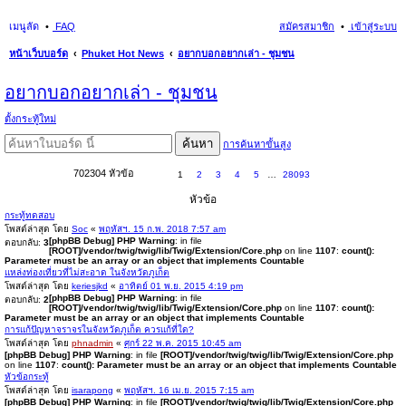
เมนูลัด
FAQ
สมัครสมาชิก
เข้าสู่ระบบ
หน้าเว็บบอร์ด
Phuket Hot News
อยากบอกอยากเล่า - ชุมชน
นห
อยากบอกอยากเล่า - ชุมชน
า
ตั้งกระทู้ใหม่
ค้นหา
การค้นหาขั้นสูง
702304 หัวข้อ
1
2
3
4
5
…
28093
หัวข้อ
กระทู้ทดสอบ
โพสต์ล่าสุด โดย
Soc
«
พฤหัสฯ. 15 ก.พ. 2018 7:57 am
[phpBB Debug] PHP Warning
: in file
ตอบกลับ:
3
[ROOT]/vendor/twig/twig/lib/Twig/Extension/Core.php
on line
1107
:
count():
Parameter must be an array or an object that implements Countable
แหล่งท่องเที่ยวที่ไม่สะอาด ในจังหวัดภูเก็ต
โพสต์ล่าสุด โดย
keriesjkd
«
อาทิตย์ 01 พ.ย. 2015 4:19 pm
[phpBB Debug] PHP Warning
: in file
ตอบกลับ:
2
[ROOT]/vendor/twig/twig/lib/Twig/Extension/Core.php
on line
1107
:
count():
Parameter must be an array or an object that implements Countable
การแก้ปัญหาจราจรในจังหวัดภูเก็ต ควรแก้ที่ใด?
โพสต์ล่าสุด โดย
phnadmin
«
ศุกร์ 22 พ.ค. 2015 10:45 am
[phpBB Debug] PHP Warning
: in file
[ROOT]/vendor/twig/twig/lib/Twig/Extension/Core.php
on line
1107
:
count(): Parameter must be an array or an object that implements Countable
หัวข้อกระทู้
โพสต์ล่าสุด โดย
isarapong
«
พฤหัสฯ. 16 เม.ย. 2015 7:15 am
[phpBB Debug] PHP Warning
: in file
[ROOT]/vendor/twig/twig/lib/Twig/Extension/Core.php