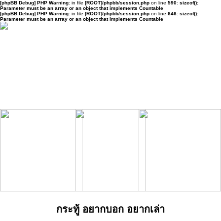
[phpBB Debug] PHP Warning
: in file
[ROOT]/phpbb/session.php
on line
590
:
sizeof():
Parameter must be an array or an object that implements Countable
[phpBB Debug] PHP Warning
: in file
[ROOT]/phpbb/session.php
on line
646
:
sizeof():
Parameter must be an array or an object that implements Countable
กระทู้ อยากบอก อยากเล่า