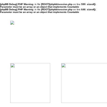
[phpBB Debug] PHP Warning
: in file
[ROOT]/phpbb/session.php
on line
590
:
sizeof():
Parameter must be an array or an object that implements Countable
[phpBB Debug] PHP Warning
: in file
[ROOT]/phpbb/session.php
on line
646
:
sizeof():
Parameter must be an array or an object that implements Countable