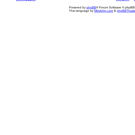
Powered by
phpBB
® Forum Software © phpBB 
Thai language by
Mindphp.com
&
phpBBThail