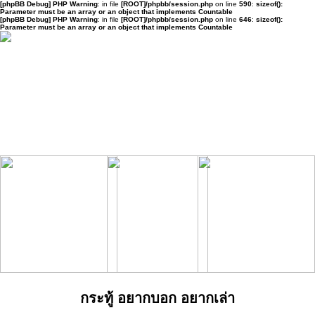
[phpBB Debug] PHP Warning
: in file
[ROOT]/phpbb/session.php
on line
590
:
sizeof():
Parameter must be an array or an object that implements Countable
[phpBB Debug] PHP Warning
: in file
[ROOT]/phpbb/session.php
on line
646
:
sizeof():
Parameter must be an array or an object that implements Countable
กระทู้ อยากบอก อยากเล่า