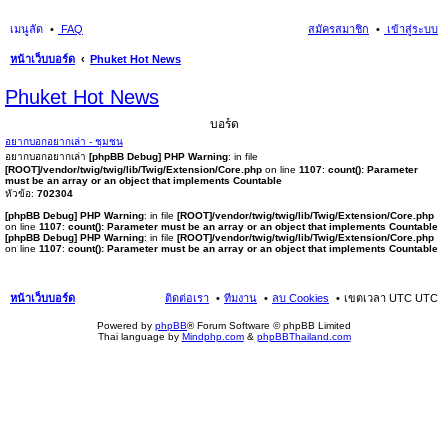
เมนูลัด
FAQ
สมัครสมาชิก
เข้าสู่ระบบ
หน้าเว็บบอร์ด
Phuket Hot News
นห
Phuket Hot News
า
บอร์ด
อยากบอกอยากเล่า - ชุมชน
อยากบอกอยากเล่า
[phpBB Debug] PHP Warning
: in file
[ROOT]/vendor/twig/twig/lib/Twig/Extension/Core.php
on line
1107
:
count(): Parameter
must be an array or an object that implements Countable
หัวข้อ:
702304
[phpBB Debug] PHP Warning
: in file
[ROOT]/vendor/twig/twig/lib/Twig/Extension/Core.php
on line
1107
:
count(): Parameter must be an array or an object that implements Countable
[phpBB Debug] PHP Warning
: in file
[ROOT]/vendor/twig/twig/lib/Twig/Extension/Core.php
on line
1107
:
count(): Parameter must be an array or an object that implements Countable
หน้าเว็บบอร์ด
ติดต่อเรา
ทีมงาน
ลบ Cookies
เขตเวลา UTC UTC
Powered by
phpBB
® Forum Software © phpBB Limited
Thai language by
Mindphp.com
&
phpBBThailand.com