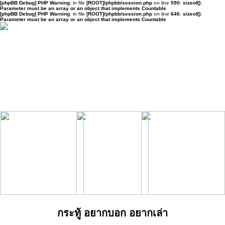
[phpBB Debug] PHP Warning
: in file
[ROOT]/phpbb/session.php
on line
590
:
sizeof():
Parameter must be an array or an object that implements Countable
[phpBB Debug] PHP Warning
: in file
[ROOT]/phpbb/session.php
on line
646
:
sizeof():
Parameter must be an array or an object that implements Countable
กระทู้ อยากบอก อยากเล่า