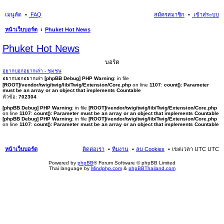
เมนูลัด
FAQ
สมัครสมาชิก
เข้าสู่ระบบ
หน้าเว็บบอร์ด
Phuket Hot News
นห
Phuket Hot News
า
บอร์ด
อยากบอกอยากเล่า - ชุมชน
อยากบอกอยากเล่า
[phpBB Debug] PHP Warning
: in file
[ROOT]/vendor/twig/twig/lib/Twig/Extension/Core.php
on line
1107
:
count(): Parameter
must be an array or an object that implements Countable
หัวข้อ:
702304
[phpBB Debug] PHP Warning
: in file
[ROOT]/vendor/twig/twig/lib/Twig/Extension/Core.php
on line
1107
:
count(): Parameter must be an array or an object that implements Countable
[phpBB Debug] PHP Warning
: in file
[ROOT]/vendor/twig/twig/lib/Twig/Extension/Core.php
on line
1107
:
count(): Parameter must be an array or an object that implements Countable
หน้าเว็บบอร์ด
ติดต่อเรา
ทีมงาน
ลบ Cookies
เขตเวลา UTC UTC
Powered by
phpBB
® Forum Software © phpBB Limited
Thai language by
Mindphp.com
&
phpBBThailand.com