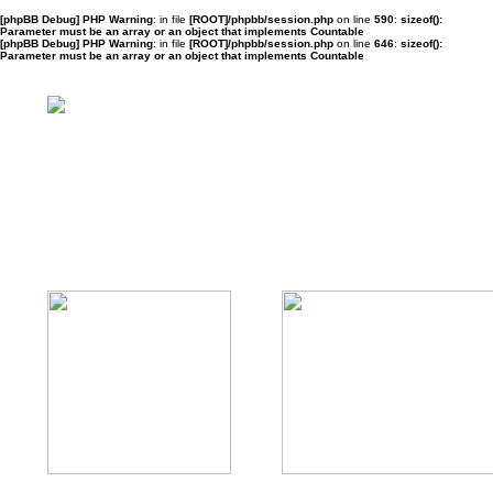
[phpBB Debug] PHP Warning
: in file
[ROOT]/phpbb/session.php
on line
590
:
sizeof():
Parameter must be an array or an object that implements Countable
[phpBB Debug] PHP Warning
: in file
[ROOT]/phpbb/session.php
on line
646
:
sizeof():
Parameter must be an array or an object that implements Countable