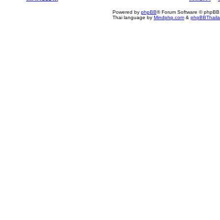
Powered by
phpBB
® Forum Software © phpBB 
Thai language by
Mindphp.com
&
phpBBThail