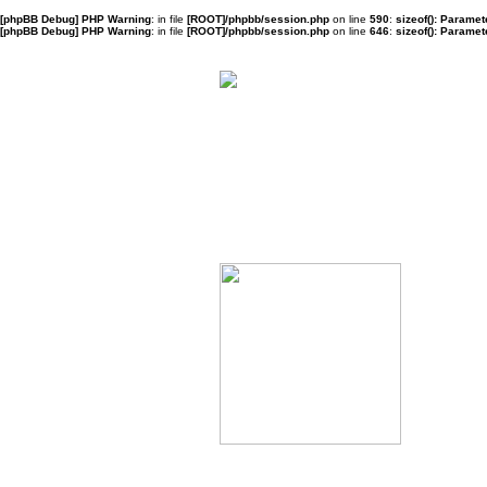
[phpBB Debug] PHP Warning
: in file
[ROOT]/phpbb/session.php
on line
590
:
sizeof(): Parame
[phpBB Debug] PHP Warning
: in file
[ROOT]/phpbb/session.php
on line
646
:
sizeof(): Parame