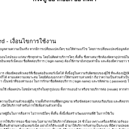
 - เงื่อนไขการใช้งาน
อมูลตามความเป็นจริง หากมีการเปลี่ยนแปลงใดๆ ขอให้ท่านแก้ไข โดยการเปลี่ยนแปลงข้อมูลดังกล
อนไลน์ของ แก่สมาชิกทุกท่าน โดยไม่คิดค่าบริการใดๆ ทั้งสิ้น ซึ่งทางสมาชิกต้องจัดหาอุปกรณ์ในกา
ินเทอร์เน็ตเอง ชื่อติดต่อบริการ ( login name) ต้องใช้ภาษาอังกฤษเท่านั้น และต้องมีความยาว ร
 เพียงมีคอมพิวเตอร์ที่เชื่อมต่ออินเทอร์เน็ตได้ ทั้งนี้อยู่ในความรับผิดชอบของผู้ใช้ ที่จะต้องปฏ
ดก็ได้ ตามแต่ความเหมาะสม โดยมิต้องบอกกล่าวให้ท่านทราบล่วงหน้า ถือว่าความเป็นส่วนตัวเป็นเรื
เป็นหน้าที่ของท่านเอง ในการรักษาชื่อติดต่อบริการ ( login name) และรหัสผ่าน ( password) ให
 ห้ามใช้ เพื่อผลประโยชน์ทางธุรกิจในทุกรูปแบบ ทั้งการแอบอ้าง หรือขายบริการต่อ (resale) หากท่า
วามเป็นส่วนตัวของผู้อื่น รวมทั้งกิจกรรมที่ผิดกฎหมาย หรือขัดต่อความสงบเรียบร้อย และศีลธรรมอ
เปิดให้บริการสำหรับการใช้เพื่อส่วนตัวเท่านั้น
ผู้อื่นในการสื่อสาร ไม่ว่ากรณีใดๆ ทั้งสิ้น ทั้งนี้เพื่อสร้างวัฒนธรรมที่ดี ในการใช้เว็บ
ารใช้บริการของ ซึ่งอาจจะไม่สามารถให้บริการได้ตลอด 24 ชั่วโมง เพราะเครื่องเซิร์ฟเวอร์ของ 
ั่งซื้อสินค้าผ่านทางอินเทอร์เน็ต อย่างไรก็ดีระบบที่ นำมาให้บริการกับท่านเป็นระบบ ที่มีความ