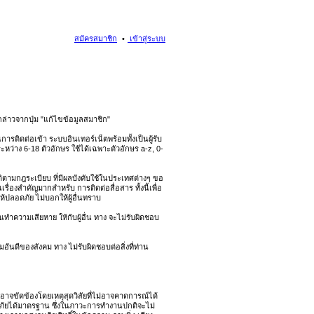
สมัครสมาชิก
เข้าสู่ระบบ
่าวจากปุ่ม "แก้ไขข้อมูลสมาชิก"
รติดต่อเข้า ระบบอินเทอร์เน็ตพร้อมทั้งเป็นผู้รับ
ะหว่าง 6-18 ตัวอักษร ใช้ได้เฉพาะตัวอักษร a-z, 0-
ิบัติตามกฎระเบียบ ที่มีผลบังคับใช้ในประเทศต่างๆ ขอ
่องสำคัญมากสำหรับ การติดต่อสื่อสาร ทั้งนี้เพื่อ
้ปลอดภัย ไม่บอกให้ผู้อื่นทราบ
นทำความเสียหาย ให้กับผู้อื่น ทาง จะไม่รับผิดชอบ
ันดีของสังคม ทาง ไม่รับผิดชอบต่อสิ่งที่ท่าน
อาจขัดข้องโดยเหตุสุดวิสัยที่ไม่อาจคาดการณ์ได้
ปลอดภัยได้มาตรฐาน ซึ่งในภาวะการทำงานปกติจะไม่