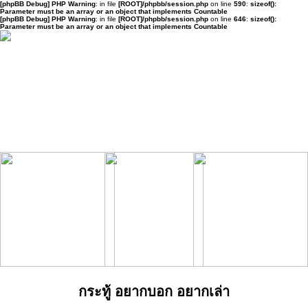
[phpBB Debug] PHP Warning
: in file
[ROOT]/phpbb/session.php
on line
590
:
sizeof():
Parameter must be an array or an object that implements Countable
[phpBB Debug] PHP Warning
: in file
[ROOT]/phpbb/session.php
on line
646
:
sizeof():
Parameter must be an array or an object that implements Countable
กระทู้ อยากบอก อยากเล่า