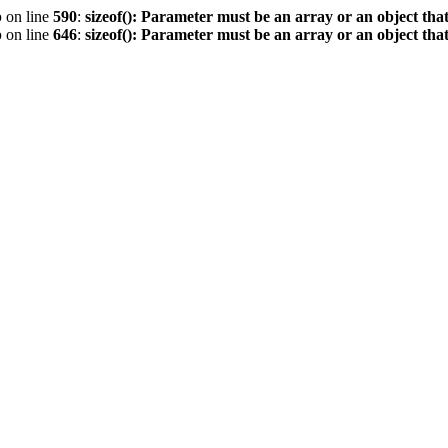
p
on line
590
:
sizeof(): Parameter must be an array or an object th
p
on line
646
:
sizeof(): Parameter must be an array or an object th