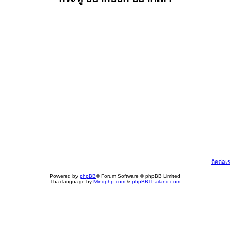
ติดต่อเ
Powered by
phpBB
® Forum Software © phpBB Limited
Thai language by
Mindphp.com
&
phpBBThailand.com