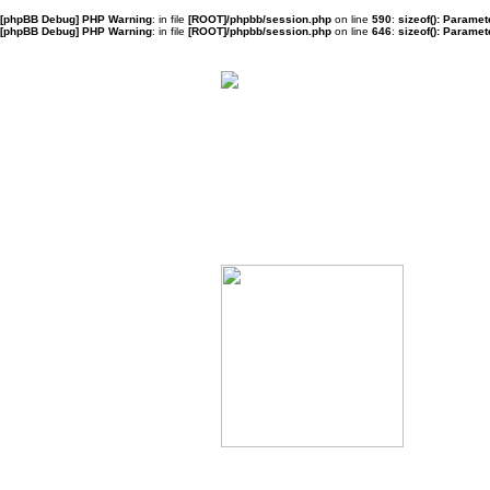
[phpBB Debug] PHP Warning
: in file
[ROOT]/phpbb/session.php
on line
590
:
sizeof(): Parame
[phpBB Debug] PHP Warning
: in file
[ROOT]/phpbb/session.php
on line
646
:
sizeof(): Parame