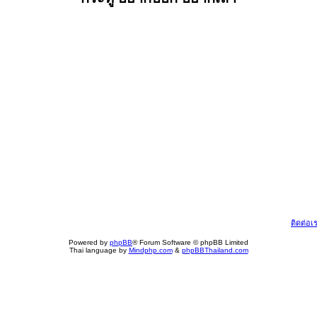
ติดต่อเ
Powered by
phpBB
® Forum Software © phpBB Limited
Thai language by
Mindphp.com
&
phpBBThailand.com