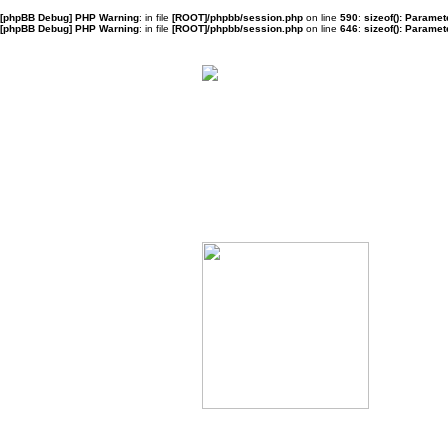
[phpBB Debug] PHP Warning
: in file
[ROOT]/phpbb/session.php
on line
590
:
sizeof(): Parame
[phpBB Debug] PHP Warning
: in file
[ROOT]/phpbb/session.php
on line
646
:
sizeof(): Parame