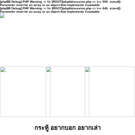
[phpBB Debug] PHP Warning
: in file
[ROOT]/phpbb/session.php
on line
590
:
sizeof():
Parameter must be an array or an object that implements Countable
[phpBB Debug] PHP Warning
: in file
[ROOT]/phpbb/session.php
on line
646
:
sizeof():
Parameter must be an array or an object that implements Countable
กระทู้ อยากบอก อยากเล่า