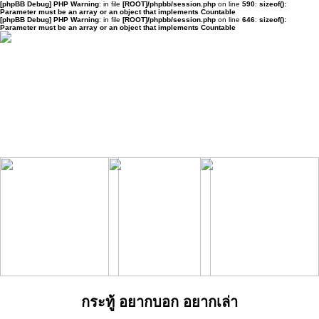
[phpBB Debug] PHP Warning
: in file
[ROOT]/phpbb/session.php
on line
590
:
sizeof():
Parameter must be an array or an object that implements Countable
[phpBB Debug] PHP Warning
: in file
[ROOT]/phpbb/session.php
on line
646
:
sizeof():
Parameter must be an array or an object that implements Countable
กระทู้ อยากบอก อยากเล่า