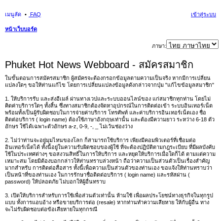
เมนูลัด
FAQ
เข้าสู่ระบบ
หน้าเว็บบอร์ด
นห
ภาษา:
า
Phuket Hot News Webboard - สมัครสมาชิก
ในขั้นตอนการสมัครสมาชิก ผู้สมัครจะต้องกรอกข้อมูลตามความเป็นจริง หากมีการเปลี่ยน
แปลงใดๆ ขอให้ท่านแก้ไข โดยการเปลี่ยนแปลงข้อมูลดังกล่าวจากปุ่ม "แก้ไขข้อมูลสมาชิก"
1. ให้บริการรับ และส่งอีเมล์ ผ่านทางเวปและระบบออนไลน์ของ แก่สมาชิกทุกท่าน โดยไม่
คิดค่าบริการใดๆ ทั้งสิ้น ซึ่งทางสมาชิกต้องจัดหาอุปกรณ์ในการติดต่อเข้า ระบบอินเทอร์เน็ต
พร้อมทั้งเป็นผู้รับผิดชอบในการจ่ายค่าบริการ โทรศัพท์ และค่าบริการอินเทอร์เน็ตเอง ชื่อ
ติดต่อบริการ ( login name) ต้องใช้ภาษาอังกฤษเท่านั้น และต้องมีความยาว ระหว่าง 6-18 ตัว
อักษร ใช้ได้เฉพาะตัวอักษร a-z, 0-9, -, _ ไม่เว้นช่องว่าง
2. ไม่ว่าท่านจะอยู่มุมไหนของโลก ก็สามารถใช้บริการ เพียงมีคอมพิวเตอร์ที่เชื่อมต่อ
อินเทอร์เน็ตได้ ทั้งนี้อยู่ในความรับผิดชอบของผู้ใช้ ที่จะต้องปฏิบัติตามกฎระเบียบ ที่มีผลบังคับ
ใช้ในประเทศต่างๆ ขอสงวนสิทธิ์ในการให้บริการ และหยุดให้บริการเมื่อใดก็ได้ ตามแต่ความ
เหมาะสม โดยมิต้องบอกกล่าวให้ท่านทราบล่วงหน้า ถือว่าความเป็นส่วนตัวเป็นเรื่องสำคัญ
มากสำหรับ การติดต่อสื่อสาร ทั้งนี้เพื่อความเป็นส่วนตัวของท่านเอง ขอแจ้งให้ท่านทราบว่า
เป็นหน้าที่ของท่านเอง ในการรักษาชื่อติดต่อบริการ ( login name) และรหัสผ่าน (
password) ให้ปลอดภัย ไม่บอกให้ผู้อื่นทราบ
3. เปิดให้บริการสำหรับการใช้เพื่อส่วนตัวเท่านั้น ห้ามใช้ เพื่อผลประโยชน์ทางธุรกิจในทุกรูป
แบบ ทั้งการแอบอ้าง หรือขายบริการต่อ (resale) หากท่านทำความเสียหาย ให้กับผู้อื่น ทาง
จะไม่รับผิดชอบต่อข้อเสียหายในทุกกรณี