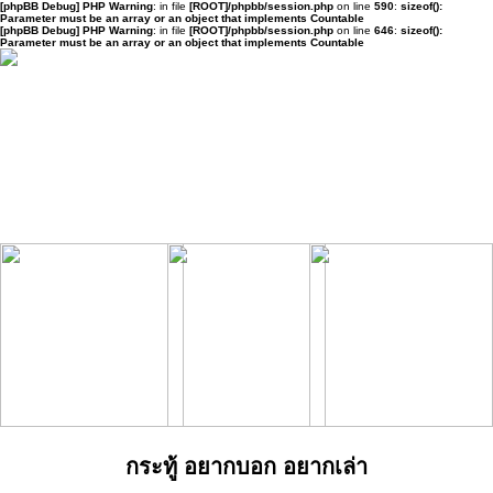
[phpBB Debug] PHP Warning
: in file
[ROOT]/phpbb/session.php
on line
590
:
sizeof():
Parameter must be an array or an object that implements Countable
[phpBB Debug] PHP Warning
: in file
[ROOT]/phpbb/session.php
on line
646
:
sizeof():
Parameter must be an array or an object that implements Countable
กระทู้ อยากบอก อยากเล่า