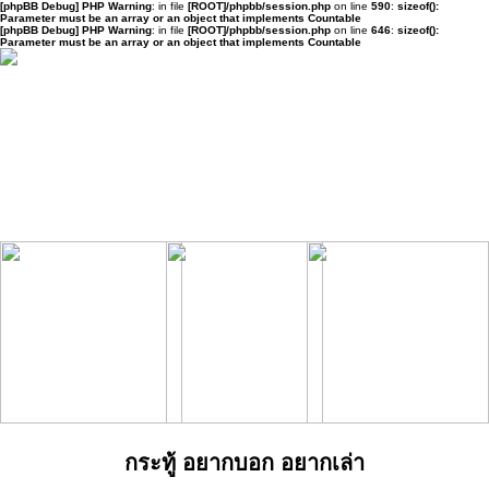
[phpBB Debug] PHP Warning
: in file
[ROOT]/phpbb/session.php
on line
590
:
sizeof():
Parameter must be an array or an object that implements Countable
[phpBB Debug] PHP Warning
: in file
[ROOT]/phpbb/session.php
on line
646
:
sizeof():
Parameter must be an array or an object that implements Countable
กระทู้ อยากบอก อยากเล่า