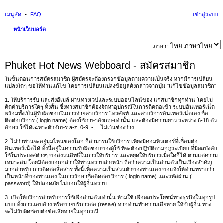
เมนูลัด
FAQ
เข้าสู่ระบบ
หน้าเว็บบอร์ด
นห
ภาษา:
า
Phuket Hot News Webboard - สมัครสมาชิก
ในขั้นตอนการสมัครสมาชิก ผู้สมัครจะต้องกรอกข้อมูลตามความเป็นจริง หากมีการเปลี่ยน
แปลงใดๆ ขอให้ท่านแก้ไข โดยการเปลี่ยนแปลงข้อมูลดังกล่าวจากปุ่ม "แก้ไขข้อมูลสมาชิก"
1. ให้บริการรับ และส่งอีเมล์ ผ่านทางเวปและระบบออนไลน์ของ แก่สมาชิกทุกท่าน โดยไม่
คิดค่าบริการใดๆ ทั้งสิ้น ซึ่งทางสมาชิกต้องจัดหาอุปกรณ์ในการติดต่อเข้า ระบบอินเทอร์เน็ต
พร้อมทั้งเป็นผู้รับผิดชอบในการจ่ายค่าบริการ โทรศัพท์ และค่าบริการอินเทอร์เน็ตเอง ชื่อ
ติดต่อบริการ ( login name) ต้องใช้ภาษาอังกฤษเท่านั้น และต้องมีความยาว ระหว่าง 6-18 ตัว
อักษร ใช้ได้เฉพาะตัวอักษร a-z, 0-9, -, _ ไม่เว้นช่องว่าง
2. ไม่ว่าท่านจะอยู่มุมไหนของโลก ก็สามารถใช้บริการ เพียงมีคอมพิวเตอร์ที่เชื่อมต่อ
อินเทอร์เน็ตได้ ทั้งนี้อยู่ในความรับผิดชอบของผู้ใช้ ที่จะต้องปฏิบัติตามกฎระเบียบ ที่มีผลบังคับ
ใช้ในประเทศต่างๆ ขอสงวนสิทธิ์ในการให้บริการ และหยุดให้บริการเมื่อใดก็ได้ ตามแต่ความ
เหมาะสม โดยมิต้องบอกกล่าวให้ท่านทราบล่วงหน้า ถือว่าความเป็นส่วนตัวเป็นเรื่องสำคัญ
มากสำหรับ การติดต่อสื่อสาร ทั้งนี้เพื่อความเป็นส่วนตัวของท่านเอง ขอแจ้งให้ท่านทราบว่า
เป็นหน้าที่ของท่านเอง ในการรักษาชื่อติดต่อบริการ ( login name) และรหัสผ่าน (
password) ให้ปลอดภัย ไม่บอกให้ผู้อื่นทราบ
3. เปิดให้บริการสำหรับการใช้เพื่อส่วนตัวเท่านั้น ห้ามใช้ เพื่อผลประโยชน์ทางธุรกิจในทุกรูป
แบบ ทั้งการแอบอ้าง หรือขายบริการต่อ (resale) หากท่านทำความเสียหาย ให้กับผู้อื่น ทาง
จะไม่รับผิดชอบต่อข้อเสียหายในทุกกรณี