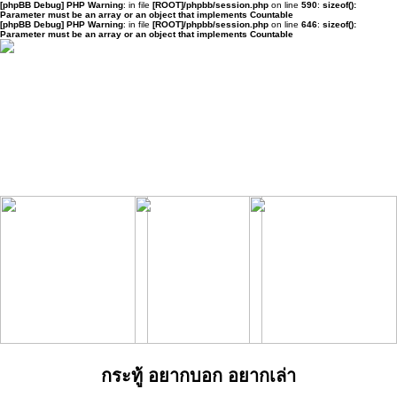
[phpBB Debug] PHP Warning
: in file
[ROOT]/phpbb/session.php
on line
590
:
sizeof():
Parameter must be an array or an object that implements Countable
[phpBB Debug] PHP Warning
: in file
[ROOT]/phpbb/session.php
on line
646
:
sizeof():
Parameter must be an array or an object that implements Countable
กระทู้ อยากบอก อยากเล่า