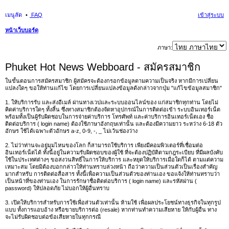
เมนูลัด
FAQ
เข้าสู่ระบบ
หน้าเว็บบอร์ด
นห
ภาษา:
า
Phuket Hot News Webboard - สมัครสมาชิก
ในขั้นตอนการสมัครสมาชิก ผู้สมัครจะต้องกรอกข้อมูลตามความเป็นจริง หากมีการเปลี่ยน
แปลงใดๆ ขอให้ท่านแก้ไข โดยการเปลี่ยนแปลงข้อมูลดังกล่าวจากปุ่ม "แก้ไขข้อมูลสมาชิก"
1. ให้บริการรับ และส่งอีเมล์ ผ่านทางเวปและระบบออนไลน์ของ แก่สมาชิกทุกท่าน โดยไม่
คิดค่าบริการใดๆ ทั้งสิ้น ซึ่งทางสมาชิกต้องจัดหาอุปกรณ์ในการติดต่อเข้า ระบบอินเทอร์เน็ต
พร้อมทั้งเป็นผู้รับผิดชอบในการจ่ายค่าบริการ โทรศัพท์ และค่าบริการอินเทอร์เน็ตเอง ชื่อ
ติดต่อบริการ ( login name) ต้องใช้ภาษาอังกฤษเท่านั้น และต้องมีความยาว ระหว่าง 6-18 ตัว
อักษร ใช้ได้เฉพาะตัวอักษร a-z, 0-9, -, _ ไม่เว้นช่องว่าง
2. ไม่ว่าท่านจะอยู่มุมไหนของโลก ก็สามารถใช้บริการ เพียงมีคอมพิวเตอร์ที่เชื่อมต่อ
อินเทอร์เน็ตได้ ทั้งนี้อยู่ในความรับผิดชอบของผู้ใช้ ที่จะต้องปฏิบัติตามกฎระเบียบ ที่มีผลบังคับ
ใช้ในประเทศต่างๆ ขอสงวนสิทธิ์ในการให้บริการ และหยุดให้บริการเมื่อใดก็ได้ ตามแต่ความ
เหมาะสม โดยมิต้องบอกกล่าวให้ท่านทราบล่วงหน้า ถือว่าความเป็นส่วนตัวเป็นเรื่องสำคัญ
มากสำหรับ การติดต่อสื่อสาร ทั้งนี้เพื่อความเป็นส่วนตัวของท่านเอง ขอแจ้งให้ท่านทราบว่า
เป็นหน้าที่ของท่านเอง ในการรักษาชื่อติดต่อบริการ ( login name) และรหัสผ่าน (
password) ให้ปลอดภัย ไม่บอกให้ผู้อื่นทราบ
3. เปิดให้บริการสำหรับการใช้เพื่อส่วนตัวเท่านั้น ห้ามใช้ เพื่อผลประโยชน์ทางธุรกิจในทุกรูป
แบบ ทั้งการแอบอ้าง หรือขายบริการต่อ (resale) หากท่านทำความเสียหาย ให้กับผู้อื่น ทาง
จะไม่รับผิดชอบต่อข้อเสียหายในทุกกรณี