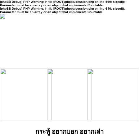
[phpBB Debug] PHP Warning
: in file
[ROOT]/phpbb/session.php
on line
590
:
sizeof():
Parameter must be an array or an object that implements Countable
[phpBB Debug] PHP Warning
: in file
[ROOT]/phpbb/session.php
on line
646
:
sizeof():
Parameter must be an array or an object that implements Countable
กระทู้ อยากบอก อยากเล่า