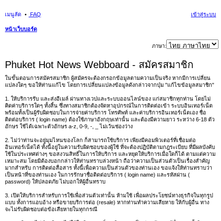
เมนูลัด
FAQ
เข้าสู่ระบบ
หน้าเว็บบอร์ด
นห
ภาษา:
า
Phuket Hot News Webboard - สมัครสมาชิก
ในขั้นตอนการสมัครสมาชิก ผู้สมัครจะต้องกรอกข้อมูลตามความเป็นจริง หากมีการเปลี่ยน
แปลงใดๆ ขอให้ท่านแก้ไข โดยการเปลี่ยนแปลงข้อมูลดังกล่าวจากปุ่ม "แก้ไขข้อมูลสมาชิก"
1. ให้บริการรับ และส่งอีเมล์ ผ่านทางเวปและระบบออนไลน์ของ แก่สมาชิกทุกท่าน โดยไม่
คิดค่าบริการใดๆ ทั้งสิ้น ซึ่งทางสมาชิกต้องจัดหาอุปกรณ์ในการติดต่อเข้า ระบบอินเทอร์เน็ต
พร้อมทั้งเป็นผู้รับผิดชอบในการจ่ายค่าบริการ โทรศัพท์ และค่าบริการอินเทอร์เน็ตเอง ชื่อ
ติดต่อบริการ ( login name) ต้องใช้ภาษาอังกฤษเท่านั้น และต้องมีความยาว ระหว่าง 6-18 ตัว
อักษร ใช้ได้เฉพาะตัวอักษร a-z, 0-9, -, _ ไม่เว้นช่องว่าง
2. ไม่ว่าท่านจะอยู่มุมไหนของโลก ก็สามารถใช้บริการ เพียงมีคอมพิวเตอร์ที่เชื่อมต่อ
อินเทอร์เน็ตได้ ทั้งนี้อยู่ในความรับผิดชอบของผู้ใช้ ที่จะต้องปฏิบัติตามกฎระเบียบ ที่มีผลบังคับ
ใช้ในประเทศต่างๆ ขอสงวนสิทธิ์ในการให้บริการ และหยุดให้บริการเมื่อใดก็ได้ ตามแต่ความ
เหมาะสม โดยมิต้องบอกกล่าวให้ท่านทราบล่วงหน้า ถือว่าความเป็นส่วนตัวเป็นเรื่องสำคัญ
มากสำหรับ การติดต่อสื่อสาร ทั้งนี้เพื่อความเป็นส่วนตัวของท่านเอง ขอแจ้งให้ท่านทราบว่า
เป็นหน้าที่ของท่านเอง ในการรักษาชื่อติดต่อบริการ ( login name) และรหัสผ่าน (
password) ให้ปลอดภัย ไม่บอกให้ผู้อื่นทราบ
3. เปิดให้บริการสำหรับการใช้เพื่อส่วนตัวเท่านั้น ห้ามใช้ เพื่อผลประโยชน์ทางธุรกิจในทุกรูป
แบบ ทั้งการแอบอ้าง หรือขายบริการต่อ (resale) หากท่านทำความเสียหาย ให้กับผู้อื่น ทาง
จะไม่รับผิดชอบต่อข้อเสียหายในทุกกรณี