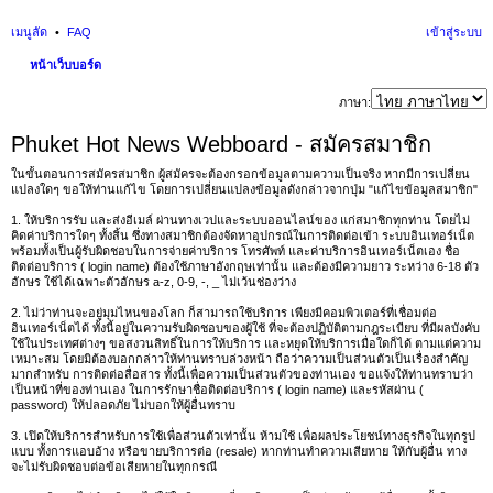
เมนูลัด
FAQ
เข้าสู่ระบบ
หน้าเว็บบอร์ด
นห
ภาษา:
า
Phuket Hot News Webboard - สมัครสมาชิก
ในขั้นตอนการสมัครสมาชิก ผู้สมัครจะต้องกรอกข้อมูลตามความเป็นจริง หากมีการเปลี่ยน
แปลงใดๆ ขอให้ท่านแก้ไข โดยการเปลี่ยนแปลงข้อมูลดังกล่าวจากปุ่ม "แก้ไขข้อมูลสมาชิก"
1. ให้บริการรับ และส่งอีเมล์ ผ่านทางเวปและระบบออนไลน์ของ แก่สมาชิกทุกท่าน โดยไม่
คิดค่าบริการใดๆ ทั้งสิ้น ซึ่งทางสมาชิกต้องจัดหาอุปกรณ์ในการติดต่อเข้า ระบบอินเทอร์เน็ต
พร้อมทั้งเป็นผู้รับผิดชอบในการจ่ายค่าบริการ โทรศัพท์ และค่าบริการอินเทอร์เน็ตเอง ชื่อ
ติดต่อบริการ ( login name) ต้องใช้ภาษาอังกฤษเท่านั้น และต้องมีความยาว ระหว่าง 6-18 ตัว
อักษร ใช้ได้เฉพาะตัวอักษร a-z, 0-9, -, _ ไม่เว้นช่องว่าง
2. ไม่ว่าท่านจะอยู่มุมไหนของโลก ก็สามารถใช้บริการ เพียงมีคอมพิวเตอร์ที่เชื่อมต่อ
อินเทอร์เน็ตได้ ทั้งนี้อยู่ในความรับผิดชอบของผู้ใช้ ที่จะต้องปฏิบัติตามกฎระเบียบ ที่มีผลบังคับ
ใช้ในประเทศต่างๆ ขอสงวนสิทธิ์ในการให้บริการ และหยุดให้บริการเมื่อใดก็ได้ ตามแต่ความ
เหมาะสม โดยมิต้องบอกกล่าวให้ท่านทราบล่วงหน้า ถือว่าความเป็นส่วนตัวเป็นเรื่องสำคัญ
มากสำหรับ การติดต่อสื่อสาร ทั้งนี้เพื่อความเป็นส่วนตัวของท่านเอง ขอแจ้งให้ท่านทราบว่า
เป็นหน้าที่ของท่านเอง ในการรักษาชื่อติดต่อบริการ ( login name) และรหัสผ่าน (
password) ให้ปลอดภัย ไม่บอกให้ผู้อื่นทราบ
3. เปิดให้บริการสำหรับการใช้เพื่อส่วนตัวเท่านั้น ห้ามใช้ เพื่อผลประโยชน์ทางธุรกิจในทุกรูป
แบบ ทั้งการแอบอ้าง หรือขายบริการต่อ (resale) หากท่านทำความเสียหาย ให้กับผู้อื่น ทาง
จะไม่รับผิดชอบต่อข้อเสียหายในทุกกรณี