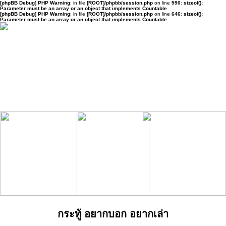
[phpBB Debug] PHP Warning
: in file
[ROOT]/phpbb/session.php
on line
590
:
sizeof():
Parameter must be an array or an object that implements Countable
[phpBB Debug] PHP Warning
: in file
[ROOT]/phpbb/session.php
on line
646
:
sizeof():
Parameter must be an array or an object that implements Countable
กระทู้ อยากบอก อยากเล่า