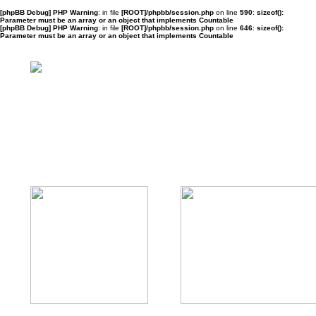
[phpBB Debug] PHP Warning
: in file
[ROOT]/phpbb/session.php
on line
590
:
sizeof():
Parameter must be an array or an object that implements Countable
[phpBB Debug] PHP Warning
: in file
[ROOT]/phpbb/session.php
on line
646
:
sizeof():
Parameter must be an array or an object that implements Countable