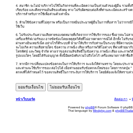
4. สมาชิก จะไม่นำบริการไปใช้ในกิจกรรมที่ละเมิดความเป็นส่วนตัวของผู้อื่น รวมทั้
เรียบร้อย และศีลธรรมอันดีของสังคม ทาง ไม่รับผิดชอบต่อสิ่งที่ท่านละเมิดและสร้างควา
บริการสำหรับการใช้เพื่อส่วนตัวเท่านั้น
5. ห้ามใช้ข้อความที่ไม่สุภาพ หรือเป็นการหมิ่นประมาทผู้อื่นในการสื่อสาร ไม่ว่ากรณีใดๆ 
ใช้เว็บ
6. ไม่รับประกันความเสียหายของจดหมายที่เกิดจากการใช้บริการของ ซึ่งอาจจะไม่สา
เครื่องเซิร์ฟเวอร์ของ อาจขัดข้องโดยเหตุสุดวิสัยที่ไม่อาจคาดการณ์ได้ อีกทั้ง ไม่รับร
ผ่านทางอินเทอร์เน็ต อย่างไรก็ดีระบบที่ นำมาให้บริการกับท่านเป็นระบบ ที่มีควา
จะไม่เกิด ความเสียหายใดๆ ข้อความ ภาพนิ่ง เสียง หรือภาพวิดีโอต่างๆ ที่พ่วงท้ายมาก
โทรทัศน์ และวิทยุ จำกัด ทางเราขอสงวนลิขสิทธิ์ในข้อความ ภาพนิ่ง เสียง และภาพวิด
รูปแบบใดๆ โดยมิได้รับอนุญาต ทั้งนี้มีผลบังคับรวมไปถึงโลโก้ เครื่องหมายการค้าชื่อ
7. หากมีการเปลี่ยนแปลงข้อตกลงในการให้บริการ จะแจ้งให้ท่านทราบ โดยจะประกาศ ข
และท่านจะใช้บริการของ ต่อไปได้ เมื่อท่านยอมรับข้อตกลงใหม่ของ โดยการกดปุ่ม "
ตกลงที่ได้กำหนดไว้ ขอสงวนสิทธิ์ในการระงับการให้บริการ โดยมิต้องแจ้งให้ทราบล่ว
หน้าเว็บบอร์ด
ติดต่อเรา
Powered by
phpBB
® Forum Software © phpBB 
Thai language by
Mindphp.com
&
phpBBThail