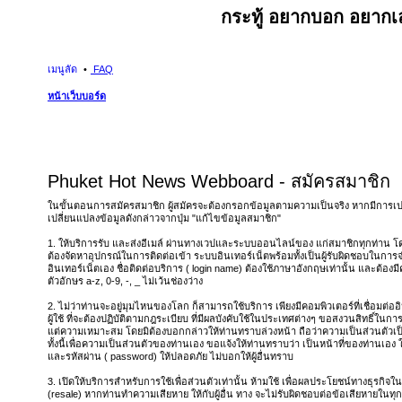
กระทู้ อยากบอก อยากเล
เมนูลัด
FAQ
หน้าเว็บบอร์ด
Phuket Hot News Webboard - สมัครสมาชิก
ในขั้นตอนการสมัครสมาชิก ผู้สมัครจะต้องกรอกข้อมูลตามความเป็นจริง หากมีการเ
เปลี่ยนแปลงข้อมูลดังกล่าวจากปุ่ม "แก้ไขข้อมูลสมาชิก"
1. ให้บริการรับ และส่งอีเมล์ ผ่านทางเวปและระบบออนไลน์ของ แก่สมาชิกทุกท่าน โดยไ
ต้องจัดหาอุปกรณ์ในการติดต่อเข้า ระบบอินเทอร์เน็ตพร้อมทั้งเป็นผู้รับผิดชอบในการจ
อินเทอร์เน็ตเอง ชื่อติดต่อบริการ ( login name) ต้องใช้ภาษาอังกฤษเท่านั้น และต้อง
ตัวอักษร a-z, 0-9, -, _ ไม่เว้นช่องว่าง
2. ไม่ว่าท่านจะอยู่มุมไหนของโลก ก็สามารถใช้บริการ เพียงมีคอมพิวเตอร์ที่เชื่อมต่ออิ
ผู้ใช้ ที่จะต้องปฏิบัติตามกฎระเบียบ ที่มีผลบังคับใช้ในประเทศต่างๆ ขอสงวนสิทธิ์ในกา
แต่ความเหมาะสม โดยมิต้องบอกกล่าวให้ท่านทราบล่วงหน้า ถือว่าความเป็นส่วนตัวเป็
ทั้งนี้เพื่อความเป็นส่วนตัวของท่านเอง ขอแจ้งให้ท่านทราบว่า เป็นหน้าที่ของท่านเอง 
และรหัสผ่าน ( password) ให้ปลอดภัย ไม่บอกให้ผู้อื่นทราบ
3. เปิดให้บริการสำหรับการใช้เพื่อส่วนตัวเท่านั้น ห้ามใช้ เพื่อผลประโยชน์ทางธุรกิ
(resale) หากท่านทำความเสียหาย ให้กับผู้อื่น ทาง จะไม่รับผิดชอบต่อข้อเสียหายในทุ