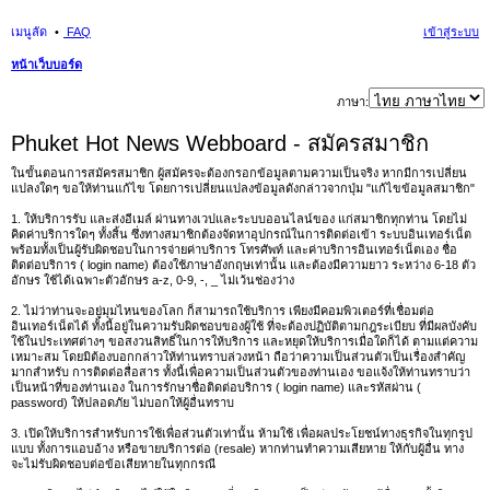
เมนูลัด
FAQ
เข้าสู่ระบบ
หน้าเว็บบอร์ด
นห
ภาษา:
า
Phuket Hot News Webboard - สมัครสมาชิก
ในขั้นตอนการสมัครสมาชิก ผู้สมัครจะต้องกรอกข้อมูลตามความเป็นจริง หากมีการเปลี่ยน
แปลงใดๆ ขอให้ท่านแก้ไข โดยการเปลี่ยนแปลงข้อมูลดังกล่าวจากปุ่ม "แก้ไขข้อมูลสมาชิก"
1. ให้บริการรับ และส่งอีเมล์ ผ่านทางเวปและระบบออนไลน์ของ แก่สมาชิกทุกท่าน โดยไม่
คิดค่าบริการใดๆ ทั้งสิ้น ซึ่งทางสมาชิกต้องจัดหาอุปกรณ์ในการติดต่อเข้า ระบบอินเทอร์เน็ต
พร้อมทั้งเป็นผู้รับผิดชอบในการจ่ายค่าบริการ โทรศัพท์ และค่าบริการอินเทอร์เน็ตเอง ชื่อ
ติดต่อบริการ ( login name) ต้องใช้ภาษาอังกฤษเท่านั้น และต้องมีความยาว ระหว่าง 6-18 ตัว
อักษร ใช้ได้เฉพาะตัวอักษร a-z, 0-9, -, _ ไม่เว้นช่องว่าง
2. ไม่ว่าท่านจะอยู่มุมไหนของโลก ก็สามารถใช้บริการ เพียงมีคอมพิวเตอร์ที่เชื่อมต่อ
อินเทอร์เน็ตได้ ทั้งนี้อยู่ในความรับผิดชอบของผู้ใช้ ที่จะต้องปฏิบัติตามกฎระเบียบ ที่มีผลบังคับ
ใช้ในประเทศต่างๆ ขอสงวนสิทธิ์ในการให้บริการ และหยุดให้บริการเมื่อใดก็ได้ ตามแต่ความ
เหมาะสม โดยมิต้องบอกกล่าวให้ท่านทราบล่วงหน้า ถือว่าความเป็นส่วนตัวเป็นเรื่องสำคัญ
มากสำหรับ การติดต่อสื่อสาร ทั้งนี้เพื่อความเป็นส่วนตัวของท่านเอง ขอแจ้งให้ท่านทราบว่า
เป็นหน้าที่ของท่านเอง ในการรักษาชื่อติดต่อบริการ ( login name) และรหัสผ่าน (
password) ให้ปลอดภัย ไม่บอกให้ผู้อื่นทราบ
3. เปิดให้บริการสำหรับการใช้เพื่อส่วนตัวเท่านั้น ห้ามใช้ เพื่อผลประโยชน์ทางธุรกิจในทุกรูป
แบบ ทั้งการแอบอ้าง หรือขายบริการต่อ (resale) หากท่านทำความเสียหาย ให้กับผู้อื่น ทาง
จะไม่รับผิดชอบต่อข้อเสียหายในทุกกรณี