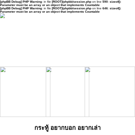
[phpBB Debug] PHP Warning
: in file
[ROOT]/phpbb/session.php
on line
590
:
sizeof():
Parameter must be an array or an object that implements Countable
[phpBB Debug] PHP Warning
: in file
[ROOT]/phpbb/session.php
on line
646
:
sizeof():
Parameter must be an array or an object that implements Countable
กระทู้ อยากบอก อยากเล่า