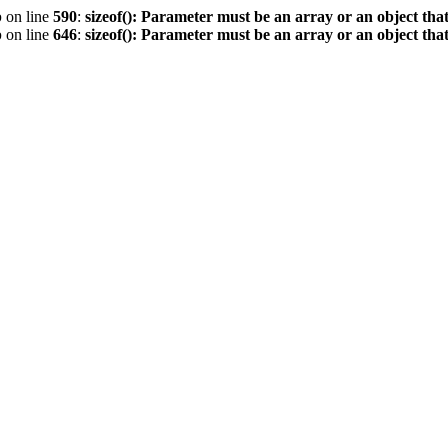
p
on line
590
:
sizeof(): Parameter must be an array or an object th
p
on line
646
:
sizeof(): Parameter must be an array or an object th