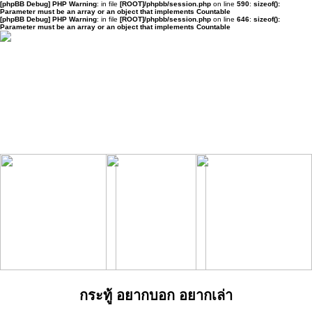
[phpBB Debug] PHP Warning
: in file
[ROOT]/phpbb/session.php
on line
590
:
sizeof():
Parameter must be an array or an object that implements Countable
[phpBB Debug] PHP Warning
: in file
[ROOT]/phpbb/session.php
on line
646
:
sizeof():
Parameter must be an array or an object that implements Countable
กระทู้ อยากบอก อยากเล่า