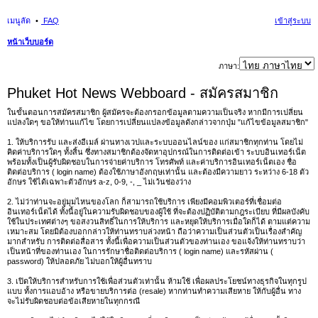
เมนูลัด
FAQ
เข้าสู่ระบบ
หน้าเว็บบอร์ด
นห
ภาษา:
า
Phuket Hot News Webboard - สมัครสมาชิก
ในขั้นตอนการสมัครสมาชิก ผู้สมัครจะต้องกรอกข้อมูลตามความเป็นจริง หากมีการเปลี่ยน
แปลงใดๆ ขอให้ท่านแก้ไข โดยการเปลี่ยนแปลงข้อมูลดังกล่าวจากปุ่ม "แก้ไขข้อมูลสมาชิก"
1. ให้บริการรับ และส่งอีเมล์ ผ่านทางเวปและระบบออนไลน์ของ แก่สมาชิกทุกท่าน โดยไม่
คิดค่าบริการใดๆ ทั้งสิ้น ซึ่งทางสมาชิกต้องจัดหาอุปกรณ์ในการติดต่อเข้า ระบบอินเทอร์เน็ต
พร้อมทั้งเป็นผู้รับผิดชอบในการจ่ายค่าบริการ โทรศัพท์ และค่าบริการอินเทอร์เน็ตเอง ชื่อ
ติดต่อบริการ ( login name) ต้องใช้ภาษาอังกฤษเท่านั้น และต้องมีความยาว ระหว่าง 6-18 ตัว
อักษร ใช้ได้เฉพาะตัวอักษร a-z, 0-9, -, _ ไม่เว้นช่องว่าง
2. ไม่ว่าท่านจะอยู่มุมไหนของโลก ก็สามารถใช้บริการ เพียงมีคอมพิวเตอร์ที่เชื่อมต่อ
อินเทอร์เน็ตได้ ทั้งนี้อยู่ในความรับผิดชอบของผู้ใช้ ที่จะต้องปฏิบัติตามกฎระเบียบ ที่มีผลบังคับ
ใช้ในประเทศต่างๆ ขอสงวนสิทธิ์ในการให้บริการ และหยุดให้บริการเมื่อใดก็ได้ ตามแต่ความ
เหมาะสม โดยมิต้องบอกกล่าวให้ท่านทราบล่วงหน้า ถือว่าความเป็นส่วนตัวเป็นเรื่องสำคัญ
มากสำหรับ การติดต่อสื่อสาร ทั้งนี้เพื่อความเป็นส่วนตัวของท่านเอง ขอแจ้งให้ท่านทราบว่า
เป็นหน้าที่ของท่านเอง ในการรักษาชื่อติดต่อบริการ ( login name) และรหัสผ่าน (
password) ให้ปลอดภัย ไม่บอกให้ผู้อื่นทราบ
3. เปิดให้บริการสำหรับการใช้เพื่อส่วนตัวเท่านั้น ห้ามใช้ เพื่อผลประโยชน์ทางธุรกิจในทุกรูป
แบบ ทั้งการแอบอ้าง หรือขายบริการต่อ (resale) หากท่านทำความเสียหาย ให้กับผู้อื่น ทาง
จะไม่รับผิดชอบต่อข้อเสียหายในทุกกรณี