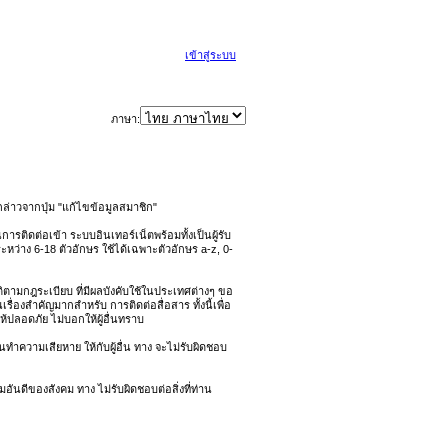
เข้าสู่ระบบ
ภาษา:
่าวจากปุ่ม "แก้ไขข้อมูลสมาชิก"
รติดต่อเข้า ระบบอินเทอร์เน็ตพร้อมทั้งเป็นผู้รับ
ะหว่าง 6-18 ตัวอักษร ใช้ได้เฉพาะตัวอักษร a-z, 0-
ิบัติตามกฎระเบียบ ที่มีผลบังคับใช้ในประเทศต่างๆ ขอ
่องสำคัญมากสำหรับ การติดต่อสื่อสาร ทั้งนี้เพื่อ
้ปลอดภัย ไม่บอกให้ผู้อื่นทราบ
นทำความเสียหาย ให้กับผู้อื่น ทาง จะไม่รับผิดชอบ
ันดีของสังคม ทาง ไม่รับผิดชอบต่อสิ่งที่ท่าน