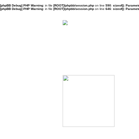
[phpBB Debug] PHP Warning
: in file
[ROOT]/phpbb/session.php
on line
590
:
sizeof(): Parame
[phpBB Debug] PHP Warning
: in file
[ROOT]/phpbb/session.php
on line
646
:
sizeof(): Parame