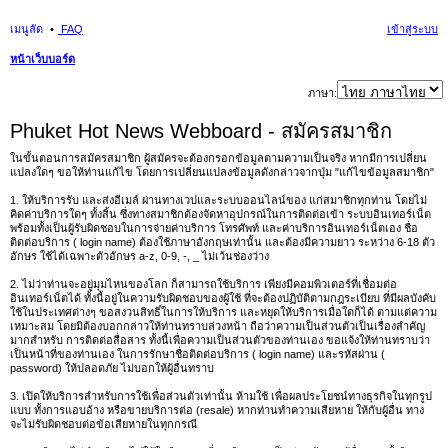
เมนูลัด
FAQ
เข้าสู่ระบบ
หน้าเว็บบอร์ด
นห
ภาษา:
า
Phuket Hot News Webboard - สมัครสมาชิก
ในขั้นตอนการสมัครสมาชิก ผู้สมัครจะต้องกรอกข้อมูลตามความเป็นจริง หากมีการเปลี่ยน
แปลงใดๆ ขอให้ท่านแก้ไข โดยการเปลี่ยนแปลงข้อมูลดังกล่าวจากปุ่ม "แก้ไขข้อมูลสมาชิก"
1. ให้บริการรับ และส่งอีเมล์ ผ่านทางเวปและระบบออนไลน์ของ แก่สมาชิกทุกท่าน โดยไม่
คิดค่าบริการใดๆ ทั้งสิ้น ซึ่งทางสมาชิกต้องจัดหาอุปกรณ์ในการติดต่อเข้า ระบบอินเทอร์เน็ต
พร้อมทั้งเป็นผู้รับผิดชอบในการจ่ายค่าบริการ โทรศัพท์ และค่าบริการอินเทอร์เน็ตเอง ชื่อ
ติดต่อบริการ ( login name) ต้องใช้ภาษาอังกฤษเท่านั้น และต้องมีความยาว ระหว่าง 6-18 ตัว
อักษร ใช้ได้เฉพาะตัวอักษร a-z, 0-9, -, _ ไม่เว้นช่องว่าง
2. ไม่ว่าท่านจะอยู่มุมไหนของโลก ก็สามารถใช้บริการ เพียงมีคอมพิวเตอร์ที่เชื่อมต่อ
อินเทอร์เน็ตได้ ทั้งนี้อยู่ในความรับผิดชอบของผู้ใช้ ที่จะต้องปฏิบัติตามกฎระเบียบ ที่มีผลบังคับ
ใช้ในประเทศต่างๆ ขอสงวนสิทธิ์ในการให้บริการ และหยุดให้บริการเมื่อใดก็ได้ ตามแต่ความ
เหมาะสม โดยมิต้องบอกกล่าวให้ท่านทราบล่วงหน้า ถือว่าความเป็นส่วนตัวเป็นเรื่องสำคัญ
มากสำหรับ การติดต่อสื่อสาร ทั้งนี้เพื่อความเป็นส่วนตัวของท่านเอง ขอแจ้งให้ท่านทราบว่า
เป็นหน้าที่ของท่านเอง ในการรักษาชื่อติดต่อบริการ ( login name) และรหัสผ่าน (
password) ให้ปลอดภัย ไม่บอกให้ผู้อื่นทราบ
3. เปิดให้บริการสำหรับการใช้เพื่อส่วนตัวเท่านั้น ห้ามใช้ เพื่อผลประโยชน์ทางธุรกิจในทุกรูป
แบบ ทั้งการแอบอ้าง หรือขายบริการต่อ (resale) หากท่านทำความเสียหาย ให้กับผู้อื่น ทาง
จะไม่รับผิดชอบต่อข้อเสียหายในทุกกรณี