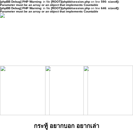
[phpBB Debug] PHP Warning
: in file
[ROOT]/phpbb/session.php
on line
590
:
sizeof():
Parameter must be an array or an object that implements Countable
[phpBB Debug] PHP Warning
: in file
[ROOT]/phpbb/session.php
on line
646
:
sizeof():
Parameter must be an array or an object that implements Countable
กระทู้ อยากบอก อยากเล่า