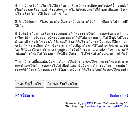
4. สมาชิก จะไม่นำบริการไปใช้ในกิจกรรมที่ละเมิดความเป็นส่วนตัวของผู้อื่น รวมทั้
เรียบร้อย และศีลธรรมอันดีของสังคม ทาง ไม่รับผิดชอบต่อสิ่งที่ท่านละเมิดและสร้างควา
บริการสำหรับการใช้เพื่อส่วนตัวเท่านั้น
5. ห้ามใช้ข้อความที่ไม่สุภาพ หรือเป็นการหมิ่นประมาทผู้อื่นในการสื่อสาร ไม่ว่ากรณีใดๆ 
ใช้เว็บ
6. ไม่รับประกันความเสียหายของจดหมายที่เกิดจากการใช้บริการของ ซึ่งอาจจะไม่สา
เครื่องเซิร์ฟเวอร์ของ อาจขัดข้องโดยเหตุสุดวิสัยที่ไม่อาจคาดการณ์ได้ อีกทั้ง ไม่รับร
ผ่านทางอินเทอร์เน็ต อย่างไรก็ดีระบบที่ นำมาให้บริการกับท่านเป็นระบบ ที่มีควา
จะไม่เกิด ความเสียหายใดๆ ข้อความ ภาพนิ่ง เสียง หรือภาพวิดีโอต่างๆ ที่พ่วงท้ายมาก
โทรทัศน์ และวิทยุ จำกัด ทางเราขอสงวนลิขสิทธิ์ในข้อความ ภาพนิ่ง เสียง และภาพวิด
รูปแบบใดๆ โดยมิได้รับอนุญาต ทั้งนี้มีผลบังคับรวมไปถึงโลโก้ เครื่องหมายการค้าชื่อ
7. หากมีการเปลี่ยนแปลงข้อตกลงในการให้บริการ จะแจ้งให้ท่านทราบ โดยจะประกาศ ข
และท่านจะใช้บริการของ ต่อไปได้ เมื่อท่านยอมรับข้อตกลงใหม่ของ โดยการกดปุ่ม "
ตกลงที่ได้กำหนดไว้ ขอสงวนสิทธิ์ในการระงับการให้บริการ โดยมิต้องแจ้งให้ทราบล่ว
หน้าเว็บบอร์ด
ติดต่อเรา
Powered by
phpBB
® Forum Software © phpBB 
Thai language by
Mindphp.com
&
phpBBThail