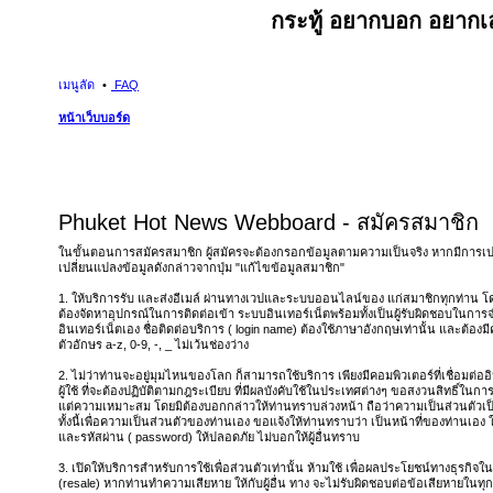
กระทู้ อยากบอก อยากเล
เมนูลัด
FAQ
หน้าเว็บบอร์ด
Phuket Hot News Webboard - สมัครสมาชิก
ในขั้นตอนการสมัครสมาชิก ผู้สมัครจะต้องกรอกข้อมูลตามความเป็นจริง หากมีการเ
เปลี่ยนแปลงข้อมูลดังกล่าวจากปุ่ม "แก้ไขข้อมูลสมาชิก"
1. ให้บริการรับ และส่งอีเมล์ ผ่านทางเวปและระบบออนไลน์ของ แก่สมาชิกทุกท่าน โดยไ
ต้องจัดหาอุปกรณ์ในการติดต่อเข้า ระบบอินเทอร์เน็ตพร้อมทั้งเป็นผู้รับผิดชอบในการจ
อินเทอร์เน็ตเอง ชื่อติดต่อบริการ ( login name) ต้องใช้ภาษาอังกฤษเท่านั้น และต้อง
ตัวอักษร a-z, 0-9, -, _ ไม่เว้นช่องว่าง
2. ไม่ว่าท่านจะอยู่มุมไหนของโลก ก็สามารถใช้บริการ เพียงมีคอมพิวเตอร์ที่เชื่อมต่ออิ
ผู้ใช้ ที่จะต้องปฏิบัติตามกฎระเบียบ ที่มีผลบังคับใช้ในประเทศต่างๆ ขอสงวนสิทธิ์ในกา
แต่ความเหมาะสม โดยมิต้องบอกกล่าวให้ท่านทราบล่วงหน้า ถือว่าความเป็นส่วนตัวเป็
ทั้งนี้เพื่อความเป็นส่วนตัวของท่านเอง ขอแจ้งให้ท่านทราบว่า เป็นหน้าที่ของท่านเอง 
และรหัสผ่าน ( password) ให้ปลอดภัย ไม่บอกให้ผู้อื่นทราบ
3. เปิดให้บริการสำหรับการใช้เพื่อส่วนตัวเท่านั้น ห้ามใช้ เพื่อผลประโยชน์ทางธุรกิ
(resale) หากท่านทำความเสียหาย ให้กับผู้อื่น ทาง จะไม่รับผิดชอบต่อข้อเสียหายในทุ