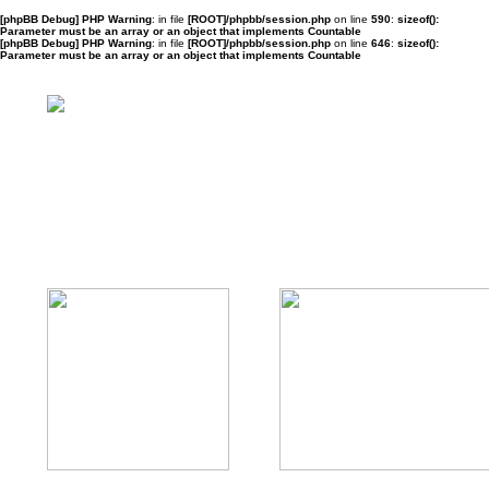
[phpBB Debug] PHP Warning
: in file
[ROOT]/phpbb/session.php
on line
590
:
sizeof():
Parameter must be an array or an object that implements Countable
[phpBB Debug] PHP Warning
: in file
[ROOT]/phpbb/session.php
on line
646
:
sizeof():
Parameter must be an array or an object that implements Countable