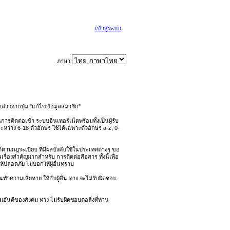
เข้าสู่ระบบ
ภาษา:
่าวจากปุ่ม "แก้ไขข้อมูลสมาชิก"
รติดต่อเข้า ระบบอินเทอร์เน็ตพร้อมทั้งเป็นผู้รับ
ะหว่าง 6-18 ตัวอักษร ใช้ได้เฉพาะตัวอักษร a-z, 0-
ิบัติตามกฎระเบียบ ที่มีผลบังคับใช้ในประเทศต่างๆ ขอ
่องสำคัญมากสำหรับ การติดต่อสื่อสาร ทั้งนี้เพื่อ
้ปลอดภัย ไม่บอกให้ผู้อื่นทราบ
นทำความเสียหาย ให้กับผู้อื่น ทาง จะไม่รับผิดชอบ
ันดีของสังคม ทาง ไม่รับผิดชอบต่อสิ่งที่ท่าน