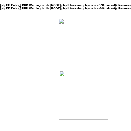
[phpBB Debug] PHP Warning
: in file
[ROOT]/phpbb/session.php
on line
590
:
sizeof(): Parame
[phpBB Debug] PHP Warning
: in file
[ROOT]/phpbb/session.php
on line
646
:
sizeof(): Parame