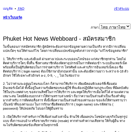
เมนูลัด
FAQ
เข้าสู่ระบบ
หน้าเว็บบอร์ด
นห
ภาษา:
า
Phuket Hot News Webboard - สมัครสมาชิก
ในขั้นตอนการสมัครสมาชิก ผู้สมัครจะต้องกรอกข้อมูลตามความเป็นจริง หากมีการเปลี่ยน
แปลงใดๆ ขอให้ท่านแก้ไข โดยการเปลี่ยนแปลงข้อมูลดังกล่าวจากปุ่ม "แก้ไขข้อมูลสมาชิก"
1. ให้บริการรับ และส่งอีเมล์ ผ่านทางเวปและระบบออนไลน์ของ แก่สมาชิกทุกท่าน โดยไม่
คิดค่าบริการใดๆ ทั้งสิ้น ซึ่งทางสมาชิกต้องจัดหาอุปกรณ์ในการติดต่อเข้า ระบบอินเทอร์เน็ต
พร้อมทั้งเป็นผู้รับผิดชอบในการจ่ายค่าบริการ โทรศัพท์ และค่าบริการอินเทอร์เน็ตเอง ชื่อ
ติดต่อบริการ ( login name) ต้องใช้ภาษาอังกฤษเท่านั้น และต้องมีความยาว ระหว่าง 6-18 ตัว
อักษร ใช้ได้เฉพาะตัวอักษร a-z, 0-9, -, _ ไม่เว้นช่องว่าง
2. ไม่ว่าท่านจะอยู่มุมไหนของโลก ก็สามารถใช้บริการ เพียงมีคอมพิวเตอร์ที่เชื่อมต่อ
อินเทอร์เน็ตได้ ทั้งนี้อยู่ในความรับผิดชอบของผู้ใช้ ที่จะต้องปฏิบัติตามกฎระเบียบ ที่มีผลบังคับ
ใช้ในประเทศต่างๆ ขอสงวนสิทธิ์ในการให้บริการ และหยุดให้บริการเมื่อใดก็ได้ ตามแต่ความ
เหมาะสม โดยมิต้องบอกกล่าวให้ท่านทราบล่วงหน้า ถือว่าความเป็นส่วนตัวเป็นเรื่องสำคัญ
มากสำหรับ การติดต่อสื่อสาร ทั้งนี้เพื่อความเป็นส่วนตัวของท่านเอง ขอแจ้งให้ท่านทราบว่า
เป็นหน้าที่ของท่านเอง ในการรักษาชื่อติดต่อบริการ ( login name) และรหัสผ่าน (
password) ให้ปลอดภัย ไม่บอกให้ผู้อื่นทราบ
3. เปิดให้บริการสำหรับการใช้เพื่อส่วนตัวเท่านั้น ห้ามใช้ เพื่อผลประโยชน์ทางธุรกิจในทุกรูป
แบบ ทั้งการแอบอ้าง หรือขายบริการต่อ (resale) หากท่านทำความเสียหาย ให้กับผู้อื่น ทาง
จะไม่รับผิดชอบต่อข้อเสียหายในทุกกรณี