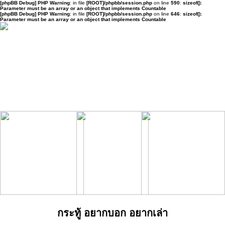
[phpBB Debug] PHP Warning
: in file
[ROOT]/phpbb/session.php
on line
590
:
sizeof():
Parameter must be an array or an object that implements Countable
[phpBB Debug] PHP Warning
: in file
[ROOT]/phpbb/session.php
on line
646
:
sizeof():
Parameter must be an array or an object that implements Countable
กระทู้ อยากบอก อยากเล่า