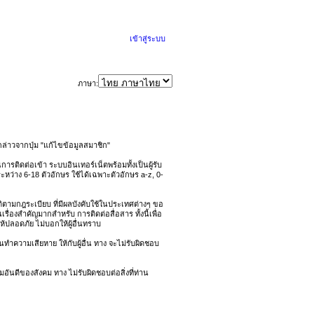
เข้าสู่ระบบ
ภาษา:
่าวจากปุ่ม "แก้ไขข้อมูลสมาชิก"
รติดต่อเข้า ระบบอินเทอร์เน็ตพร้อมทั้งเป็นผู้รับ
ะหว่าง 6-18 ตัวอักษร ใช้ได้เฉพาะตัวอักษร a-z, 0-
ิบัติตามกฎระเบียบ ที่มีผลบังคับใช้ในประเทศต่างๆ ขอ
่องสำคัญมากสำหรับ การติดต่อสื่อสาร ทั้งนี้เพื่อ
้ปลอดภัย ไม่บอกให้ผู้อื่นทราบ
นทำความเสียหาย ให้กับผู้อื่น ทาง จะไม่รับผิดชอบ
ันดีของสังคม ทาง ไม่รับผิดชอบต่อสิ่งที่ท่าน