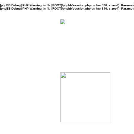
[phpBB Debug] PHP Warning
: in file
[ROOT]/phpbb/session.php
on line
590
:
sizeof(): Parame
[phpBB Debug] PHP Warning
: in file
[ROOT]/phpbb/session.php
on line
646
:
sizeof(): Parame