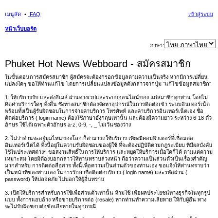
เมนูลัด
FAQ
เข้าสู่ระบบ
หน้าเว็บบอร์ด
นห
ภาษา:
า
Phuket Hot News Webboard - สมัครสมาชิก
ในขั้นตอนการสมัครสมาชิก ผู้สมัครจะต้องกรอกข้อมูลตามความเป็นจริง หากมีการเปลี่ยน
แปลงใดๆ ขอให้ท่านแก้ไข โดยการเปลี่ยนแปลงข้อมูลดังกล่าวจากปุ่ม "แก้ไขข้อมูลสมาชิก"
1. ให้บริการรับ และส่งอีเมล์ ผ่านทางเวปและระบบออนไลน์ของ แก่สมาชิกทุกท่าน โดยไม่
คิดค่าบริการใดๆ ทั้งสิ้น ซึ่งทางสมาชิกต้องจัดหาอุปกรณ์ในการติดต่อเข้า ระบบอินเทอร์เน็ต
พร้อมทั้งเป็นผู้รับผิดชอบในการจ่ายค่าบริการ โทรศัพท์ และค่าบริการอินเทอร์เน็ตเอง ชื่อ
ติดต่อบริการ ( login name) ต้องใช้ภาษาอังกฤษเท่านั้น และต้องมีความยาว ระหว่าง 6-18 ตัว
อักษร ใช้ได้เฉพาะตัวอักษร a-z, 0-9, -, _ ไม่เว้นช่องว่าง
2. ไม่ว่าท่านจะอยู่มุมไหนของโลก ก็สามารถใช้บริการ เพียงมีคอมพิวเตอร์ที่เชื่อมต่อ
อินเทอร์เน็ตได้ ทั้งนี้อยู่ในความรับผิดชอบของผู้ใช้ ที่จะต้องปฏิบัติตามกฎระเบียบ ที่มีผลบังคับ
ใช้ในประเทศต่างๆ ขอสงวนสิทธิ์ในการให้บริการ และหยุดให้บริการเมื่อใดก็ได้ ตามแต่ความ
เหมาะสม โดยมิต้องบอกกล่าวให้ท่านทราบล่วงหน้า ถือว่าความเป็นส่วนตัวเป็นเรื่องสำคัญ
มากสำหรับ การติดต่อสื่อสาร ทั้งนี้เพื่อความเป็นส่วนตัวของท่านเอง ขอแจ้งให้ท่านทราบว่า
เป็นหน้าที่ของท่านเอง ในการรักษาชื่อติดต่อบริการ ( login name) และรหัสผ่าน (
password) ให้ปลอดภัย ไม่บอกให้ผู้อื่นทราบ
3. เปิดให้บริการสำหรับการใช้เพื่อส่วนตัวเท่านั้น ห้ามใช้ เพื่อผลประโยชน์ทางธุรกิจในทุกรูป
แบบ ทั้งการแอบอ้าง หรือขายบริการต่อ (resale) หากท่านทำความเสียหาย ให้กับผู้อื่น ทาง
จะไม่รับผิดชอบต่อข้อเสียหายในทุกกรณี