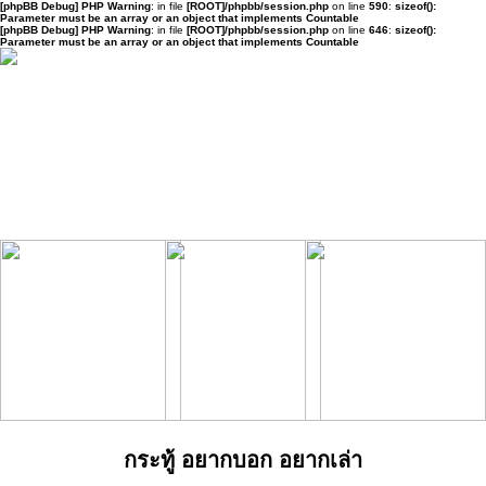
[phpBB Debug] PHP Warning
: in file
[ROOT]/phpbb/session.php
on line
590
:
sizeof():
Parameter must be an array or an object that implements Countable
[phpBB Debug] PHP Warning
: in file
[ROOT]/phpbb/session.php
on line
646
:
sizeof():
Parameter must be an array or an object that implements Countable
กระทู้ อยากบอก อยากเล่า