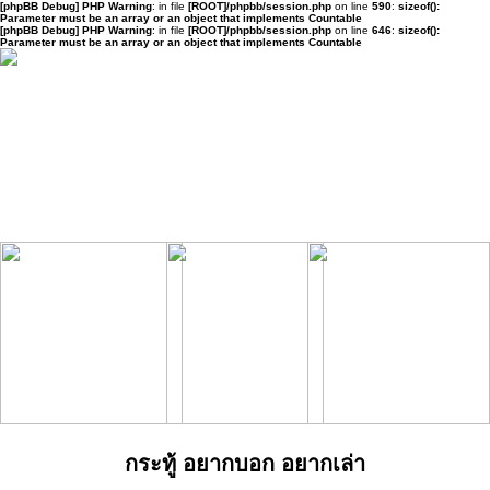
[phpBB Debug] PHP Warning
: in file
[ROOT]/phpbb/session.php
on line
590
:
sizeof():
Parameter must be an array or an object that implements Countable
[phpBB Debug] PHP Warning
: in file
[ROOT]/phpbb/session.php
on line
646
:
sizeof():
Parameter must be an array or an object that implements Countable
กระทู้ อยากบอก อยากเล่า