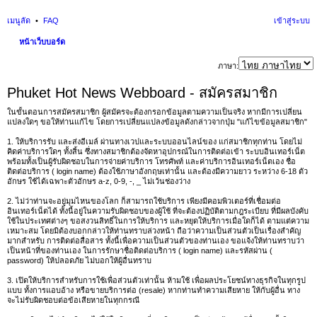
เมนูลัด
FAQ
เข้าสู่ระบบ
หน้าเว็บบอร์ด
นห
ภาษา:
า
Phuket Hot News Webboard - สมัครสมาชิก
ในขั้นตอนการสมัครสมาชิก ผู้สมัครจะต้องกรอกข้อมูลตามความเป็นจริง หากมีการเปลี่ยน
แปลงใดๆ ขอให้ท่านแก้ไข โดยการเปลี่ยนแปลงข้อมูลดังกล่าวจากปุ่ม "แก้ไขข้อมูลสมาชิก"
1. ให้บริการรับ และส่งอีเมล์ ผ่านทางเวปและระบบออนไลน์ของ แก่สมาชิกทุกท่าน โดยไม่
คิดค่าบริการใดๆ ทั้งสิ้น ซึ่งทางสมาชิกต้องจัดหาอุปกรณ์ในการติดต่อเข้า ระบบอินเทอร์เน็ต
พร้อมทั้งเป็นผู้รับผิดชอบในการจ่ายค่าบริการ โทรศัพท์ และค่าบริการอินเทอร์เน็ตเอง ชื่อ
ติดต่อบริการ ( login name) ต้องใช้ภาษาอังกฤษเท่านั้น และต้องมีความยาว ระหว่าง 6-18 ตัว
อักษร ใช้ได้เฉพาะตัวอักษร a-z, 0-9, -, _ ไม่เว้นช่องว่าง
2. ไม่ว่าท่านจะอยู่มุมไหนของโลก ก็สามารถใช้บริการ เพียงมีคอมพิวเตอร์ที่เชื่อมต่อ
อินเทอร์เน็ตได้ ทั้งนี้อยู่ในความรับผิดชอบของผู้ใช้ ที่จะต้องปฏิบัติตามกฎระเบียบ ที่มีผลบังคับ
ใช้ในประเทศต่างๆ ขอสงวนสิทธิ์ในการให้บริการ และหยุดให้บริการเมื่อใดก็ได้ ตามแต่ความ
เหมาะสม โดยมิต้องบอกกล่าวให้ท่านทราบล่วงหน้า ถือว่าความเป็นส่วนตัวเป็นเรื่องสำคัญ
มากสำหรับ การติดต่อสื่อสาร ทั้งนี้เพื่อความเป็นส่วนตัวของท่านเอง ขอแจ้งให้ท่านทราบว่า
เป็นหน้าที่ของท่านเอง ในการรักษาชื่อติดต่อบริการ ( login name) และรหัสผ่าน (
password) ให้ปลอดภัย ไม่บอกให้ผู้อื่นทราบ
3. เปิดให้บริการสำหรับการใช้เพื่อส่วนตัวเท่านั้น ห้ามใช้ เพื่อผลประโยชน์ทางธุรกิจในทุกรูป
แบบ ทั้งการแอบอ้าง หรือขายบริการต่อ (resale) หากท่านทำความเสียหาย ให้กับผู้อื่น ทาง
จะไม่รับผิดชอบต่อข้อเสียหายในทุกกรณี