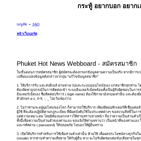
กระทู้ อยากบอก อยากเล
เมนูลัด
FAQ
หน้าเว็บบอร์ด
Phuket Hot News Webboard - สมัครสมาชิก
ในขั้นตอนการสมัครสมาชิก ผู้สมัครจะต้องกรอกข้อมูลตามความเป็นจริง หากมีการเ
เปลี่ยนแปลงข้อมูลดังกล่าวจากปุ่ม "แก้ไขข้อมูลสมาชิก"
1. ให้บริการรับ และส่งอีเมล์ ผ่านทางเวปและระบบออนไลน์ของ แก่สมาชิกทุกท่าน โดยไ
ต้องจัดหาอุปกรณ์ในการติดต่อเข้า ระบบอินเทอร์เน็ตพร้อมทั้งเป็นผู้รับผิดชอบในการจ
อินเทอร์เน็ตเอง ชื่อติดต่อบริการ ( login name) ต้องใช้ภาษาอังกฤษเท่านั้น และต้อง
ตัวอักษร a-z, 0-9, -, _ ไม่เว้นช่องว่าง
2. ไม่ว่าท่านจะอยู่มุมไหนของโลก ก็สามารถใช้บริการ เพียงมีคอมพิวเตอร์ที่เชื่อมต่ออิ
ผู้ใช้ ที่จะต้องปฏิบัติตามกฎระเบียบ ที่มีผลบังคับใช้ในประเทศต่างๆ ขอสงวนสิทธิ์ในกา
แต่ความเหมาะสม โดยมิต้องบอกกล่าวให้ท่านทราบล่วงหน้า ถือว่าความเป็นส่วนตัวเป็
ทั้งนี้เพื่อความเป็นส่วนตัวของท่านเอง ขอแจ้งให้ท่านทราบว่า เป็นหน้าที่ของท่านเอง 
และรหัสผ่าน ( password) ให้ปลอดภัย ไม่บอกให้ผู้อื่นทราบ
3. เปิดให้บริการสำหรับการใช้เพื่อส่วนตัวเท่านั้น ห้ามใช้ เพื่อผลประโยชน์ทางธุรกิ
(resale) หากท่านทำความเสียหาย ให้กับผู้อื่น ทาง จะไม่รับผิดชอบต่อข้อเสียหายในทุ