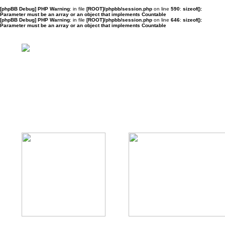
[phpBB Debug] PHP Warning
: in file
[ROOT]/phpbb/session.php
on line
590
:
sizeof():
Parameter must be an array or an object that implements Countable
[phpBB Debug] PHP Warning
: in file
[ROOT]/phpbb/session.php
on line
646
:
sizeof():
Parameter must be an array or an object that implements Countable