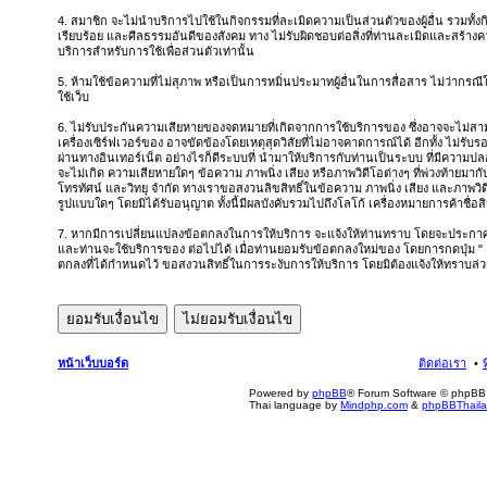
4. สมาชิก จะไม่นำบริการไปใช้ในกิจกรรมที่ละเมิดความเป็นส่วนตัวของผู้อื่น รวมทั้
เรียบร้อย และศีลธรรมอันดีของสังคม ทาง ไม่รับผิดชอบต่อสิ่งที่ท่านละเมิดและสร้างควา
บริการสำหรับการใช้เพื่อส่วนตัวเท่านั้น
5. ห้ามใช้ข้อความที่ไม่สุภาพ หรือเป็นการหมิ่นประมาทผู้อื่นในการสื่อสาร ไม่ว่ากรณีใดๆ 
ใช้เว็บ
6. ไม่รับประกันความเสียหายของจดหมายที่เกิดจากการใช้บริการของ ซึ่งอาจจะไม่สา
เครื่องเซิร์ฟเวอร์ของ อาจขัดข้องโดยเหตุสุดวิสัยที่ไม่อาจคาดการณ์ได้ อีกทั้ง ไม่รับร
ผ่านทางอินเทอร์เน็ต อย่างไรก็ดีระบบที่ นำมาให้บริการกับท่านเป็นระบบ ที่มีควา
จะไม่เกิด ความเสียหายใดๆ ข้อความ ภาพนิ่ง เสียง หรือภาพวิดีโอต่างๆ ที่พ่วงท้ายมาก
โทรทัศน์ และวิทยุ จำกัด ทางเราขอสงวนลิขสิทธิ์ในข้อความ ภาพนิ่ง เสียง และภาพวิด
รูปแบบใดๆ โดยมิได้รับอนุญาต ทั้งนี้มีผลบังคับรวมไปถึงโลโก้ เครื่องหมายการค้าชื่อ
7. หากมีการเปลี่ยนแปลงข้อตกลงในการให้บริการ จะแจ้งให้ท่านทราบ โดยจะประกาศ ข
และท่านจะใช้บริการของ ต่อไปได้ เมื่อท่านยอมรับข้อตกลงใหม่ของ โดยการกดปุ่ม "
ตกลงที่ได้กำหนดไว้ ขอสงวนสิทธิ์ในการระงับการให้บริการ โดยมิต้องแจ้งให้ทราบล่ว
หน้าเว็บบอร์ด
ติดต่อเรา
Powered by
phpBB
® Forum Software © phpBB 
Thai language by
Mindphp.com
&
phpBBThail