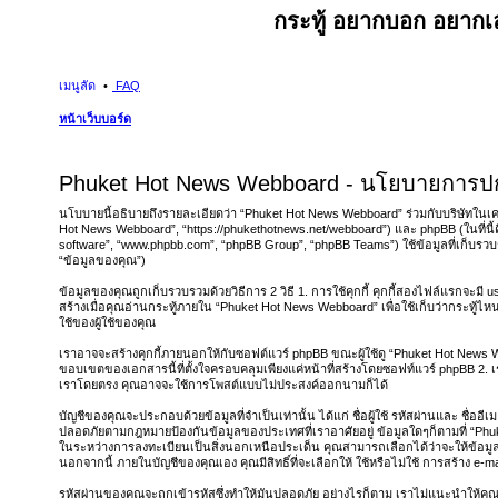
กระทู้ อยากบอก อยากเล
เมนูลัด
FAQ
หน้าเว็บบอร์ด
Phuket Hot News Webboard - นโยบายการปกป
นโบบายนี้อธิบายถึงรายละเอียดว่า “Phuket Hot News Webboard” ร่วมกับบริษัทในเครือ 
Hot News Webboard”, “https://phukethotnews.net/webboard”) และ phpBB (ในที่นี
software”, “www.phpbb.com”, “phpBB Group”, “phpBB Teams”) ใช้ข้อมูลที่เก็บรวบ
“ข้อมูลของคุณ”)
ข้อมูลของคุณถูกเก็บรวบรวมด้วยวิธีการ 2 วิธี 1. การใช้คุกกี้ คุกกี้สองไฟล์แรกจะมี use
สร้างเมื่อคุณอ่านกระทู้ภายใน “Phuket Hot News Webboard” เพื่อใช้เก็บว่ากระทู้ไห
ใช้ของผู้ใช้ของคุณ
เราอาจจะสร้างคุกกี้ภายนอกให้กับซอฟต์แวร์ phpBB ขณะผู้ใช้ดู “Phuket Hot News Web
ขอบเขตของเอกสารนี้ที่ตั้งใจครอบคลุมเพียงแค่หน้าที่สร้างโดยซอฟท์แวร์ phpBB 2. 
เราโดยตรง คุณอาจจะใช้การโพสต์แบบไม่ประสงค์ออกนามก็ได้
บัญชีของคุณจะประกอบด้วยข้อมูลที่จำเป็นเท่านั้น ได้แก่ ชื่อผู้ใช้ รหัสผ่านและ ชื่ออี
ปลอดภัยตามกฎหมายป้องกันข้อมูลของประเทศที่เราอาศัยอยู่ ข้อมูลใดๆก็ตามที่ “Phu
ในระหว่างการลงทะเบียนเป็นสิ่งนอกเหนือประเด็น คุณสามารถเลือกได้ว่าจะให้ข้อม
นอกจากนี้ ภายในบัญชีของคุณเอง คุณมีสิทธิ์ที่จะเลือกให้ ใช้หรือไม่ใช้ การสร้าง e-
รหัสผ่านของคุณจะถูกเข้ารหัสซึ่งทำให้มันปลอดภัย อย่างไรก็ตาม เราไม่แนะนำให้คุณ