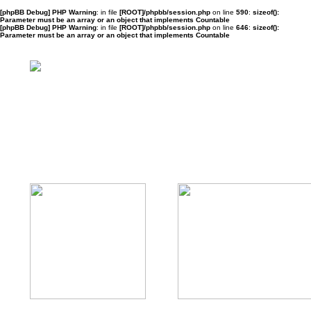
[phpBB Debug] PHP Warning
: in file
[ROOT]/phpbb/session.php
on line
590
:
sizeof():
Parameter must be an array or an object that implements Countable
[phpBB Debug] PHP Warning
: in file
[ROOT]/phpbb/session.php
on line
646
:
sizeof():
Parameter must be an array or an object that implements Countable