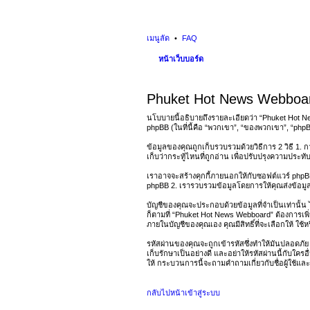
เมนูลัด
FAQ
หน้าเว็บบอร์ด
Phuket Hot News Webboar
นโบบายนี้อธิบายถึงรายละเอียดว่า “Phuket Hot Ne
phpBB (ในที่นี้คือ “พวกเขา”, “ของพวกเขา”, “php
ข้อมูลของคุณถูกเก็บรวบรวมด้วยวิธีการ 2 วิธี 1. กา
เก็บว่ากระทู้ไหนที่ถูกอ่าน เพื่อปรับปรุงความประท
เราอาจจะสร้างคุกกี้ภายนอกให้กับซอฟต์แวร์ phpBB 
phpBB 2. เรารวบรวมข้อมูลโดยการให้คุณส่งข้อม
บัญชีของคุณจะประกอบด้วยข้อมูลที่จำเป็นเท่านั้น 
ก็ตามที่ “Phuket Hot News Webboard” ต้องการเพ
ภายในบัญชีของคุณเอง คุณมีสิทธิ์ที่จะเลือกให้ ใช้
รหัสผ่านของคุณจะถูกเข้ารหัสซึ่งทำให้มันปลอดภั
เก็บรักษาเป็นอย่างดี และอย่าให้รหัสผ่านนี้กับใค
ให้ กระบวนการนี้จะถามคำถามเกี่ยวกับชื่อผู้ใช้แล
กลับไปหน้าเข้าสู่ระบบ