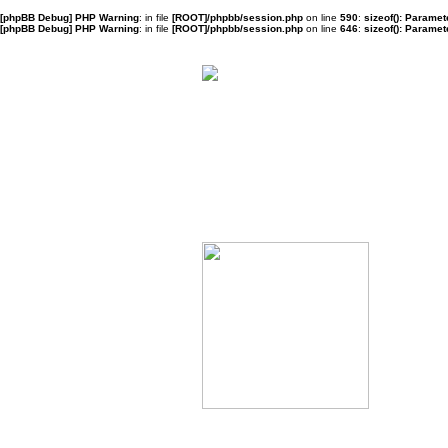
[phpBB Debug] PHP Warning
: in file
[ROOT]/phpbb/session.php
on line
590
:
sizeof(): Parame
[phpBB Debug] PHP Warning
: in file
[ROOT]/phpbb/session.php
on line
646
:
sizeof(): Parame