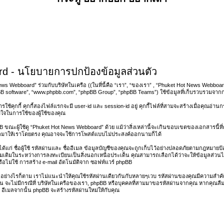
d - นโยบายการปกป้องข้อมูลส่วนตัว
ws Webboard” ร่วมกับบริษัทในเครือ ((ในที่นี้คือ “เรา”, “ของเรา” , “Phuket Hot News Webboa
BB software”, “www.phpbb.com”, “phpBB Group”, “phpBB Teams”) ใช้ข้อมูลที่เก็บรวบรวมจากกา
รใช้คุกกี้ คุกกี้สองไฟล์แรกจะมี user-id และ session-id อยู่ คุกกี้ไฟล์ที่สามจะสร้างเมื่อคุณอ่
ับใจในการใช้ของผู้ใช้ของคุณ
ขณะผู้ใช้ดู “Phuket Hot News Webboard” ด้วย แม้ว่าสิ่งเหล่านี้จะเกินขอบเขตของเอกสารนี้ที่ต
ูลมาให้เราโดยตรง คุณอาจจะใช้การโพสต์แบบไม่ประสงค์ออกนามก็ได้
ได้แก่ ชื่อผู้ใช้ รหัสผ่านและ ชื่ออีเมล ข้อมูลบัญชีของคุณจะถูกเก็บไว้อย่างปลอดภัยตามกฎหมายป
ิ่มเติมในระหว่างการลงทะเบียนเป็นสิ่งนอกเหนือประเด็น คุณสามารถเลือกได้ว่าจะให้ข้อมูลส่ว
หรือไม่ใช้ การสร้าง e-mail อัตโนมัติจาก ซอฟท์แวร์ phpBB
ย อย่างไรก็ตาม เราไม่แนะนำให้คุณใช้รหัสผ่านเดียวกันกับหลายๆเวบ รหัสผ่านของคุณมีความสำคั
รอื่น จะไม่มีกรณีที่ บริษัทในเครือของเรา, phpBB หรือบุคคลที่สามมาขอรหัสผ่านจากคุณ หากคุณลืม
ะ อีเมลจากนั้น phpBB จะสร้างรหัสผ่านใหม่ให้กับคุณ