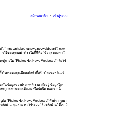
สมัครสมาชิก
เข้าสู่ระบบ
rd”, “https://phukethotnews.net/webboard”) และ
รใช้ของคุณอย่างไร (ในที่นี้คือ “ข้อมูลของคุณ”)
านกระทู้ภายใน “Phuket Hot News Webboard” เพื่อใช้
ั้งใจครอบคลุมเพียงแค่หน้าที่สร้างโดยซอฟท์แวร์
้องกันข้อมูลของประเทศที่เราอาศัยอยู่ ข้อมูลใดๆ
นไหนถูกแสดงอย่างเปิดเผยหรือปกปิด นอกจากนี้
ญต่อ “Phuket Hot News Webboard” ดังนั้น กรุณา
รหัสผ่าน คุณสามารถใช้ระบบ “ลืมรหัสผ่าน” ที่เรามี