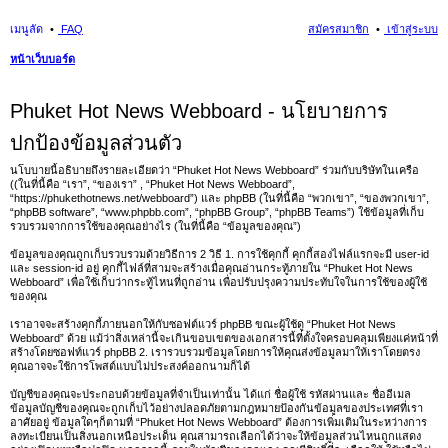
เมนูลัด
FAQ
สมัครสมาชิก
เข้าสู่ระบบ
หน้าเว็บบอร์ด
นห
Phuket Hot News Webboard - นโยบายการ
า
ปกป้องข้อมูลส่วนตัว
นโบบายนี้อธิบายถึงรายละเอียดว่า “Phuket Hot News Webboard” ร่วมกับบริษัทในเครือ
((ในที่นี้คือ “เรา”, “ของเรา” , “Phuket Hot News Webboard”,
“https://phukethotnews.net/webboard”) และ phpBB (ในที่นี้คือ “พวกเขา”, “ของพวกเขา”,
“phpBB software”, “www.phpbb.com”, “phpBB Group”, “phpBB Teams”) ใช้ข้อมูลที่เก็บ
รวบรวมจากการใช้ของคุณอย่างไร (ในที่นี้คือ “ข้อมูลของคุณ”)
ข้อมูลของคุณถูกเก็บรวบรวมด้วยวิธีการ 2 วิธี 1. การใช้คุกกี้ คุกกี้สองไฟล์แรกจะมี user-id
และ session-id อยู่ คุกกี้ไฟล์ที่สามจะสร้างเมื่อคุณอ่านกระทู้ภายใน “Phuket Hot News
Webboard” เพื่อใช้เก็บว่ากระทู้ไหนที่ถูกอ่าน เพื่อปรับปรุงความประทับใจในการใช้ของผู้ใช้
ของคุณ
เราอาจจะสร้างคุกกี้ภายนอกให้กับซอฟต์แวร์ phpBB ขณะผู้ใช้ดู “Phuket Hot News
Webboard” ด้วย แม้ว่าสิ่งเหล่านี้จะเกินขอบเขตของเอกสารนี้ที่ตั้งใจครอบคลุมเพียงแค่หน้าที่
สร้างโดยซอฟท์แวร์ phpBB 2. เรารวบรวมข้อมูลโดยการให้คุณส่งข้อมูลมาให้เราโดยตรง
คุณอาจจะใช้การโพสต์แบบไม่ประสงค์ออกนามก็ได้
บัญชีของคุณจะประกอบด้วยข้อมูลที่จำเป็นเท่านั้น ได้แก่ ชื่อผู้ใช้ รหัสผ่านและ ชื่ออีเมล
ข้อมูลบัญชีของคุณจะถูกเก็บไว้อย่างปลอดภัยตามกฎหมายป้องกันข้อมูลของประเทศที่เรา
อาศัยอยู่ ข้อมูลใดๆก็ตามที่ “Phuket Hot News Webboard” ต้องการเพิ่มเติมในระหว่างการ
ลงทะเบียนเป็นสิ่งนอกเหนือประเด็น คุณสามารถเลือกได้ว่าจะให้ข้อมูลส่วนไหนถูกแสดง