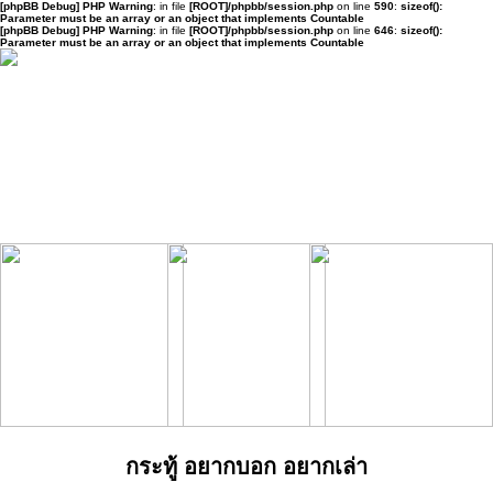
[phpBB Debug] PHP Warning
: in file
[ROOT]/phpbb/session.php
on line
590
:
sizeof():
Parameter must be an array or an object that implements Countable
[phpBB Debug] PHP Warning
: in file
[ROOT]/phpbb/session.php
on line
646
:
sizeof():
Parameter must be an array or an object that implements Countable
กระทู้ อยากบอก อยากเล่า