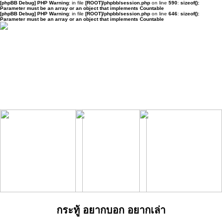
[phpBB Debug] PHP Warning
: in file
[ROOT]/phpbb/session.php
on line
590
:
sizeof():
Parameter must be an array or an object that implements Countable
[phpBB Debug] PHP Warning
: in file
[ROOT]/phpbb/session.php
on line
646
:
sizeof():
Parameter must be an array or an object that implements Countable
กระทู้ อยากบอก อยากเล่า