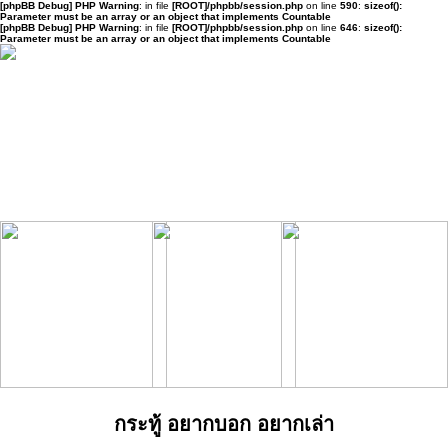
[phpBB Debug] PHP Warning
: in file
[ROOT]/phpbb/session.php
on line
590
:
sizeof():
Parameter must be an array or an object that implements Countable
[phpBB Debug] PHP Warning
: in file
[ROOT]/phpbb/session.php
on line
646
:
sizeof():
Parameter must be an array or an object that implements Countable
กระทู้ อยากบอก อยากเล่า