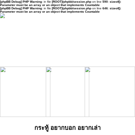
[phpBB Debug] PHP Warning
: in file
[ROOT]/phpbb/session.php
on line
590
:
sizeof():
Parameter must be an array or an object that implements Countable
[phpBB Debug] PHP Warning
: in file
[ROOT]/phpbb/session.php
on line
646
:
sizeof():
Parameter must be an array or an object that implements Countable
กระทู้ อยากบอก อยากเล่า