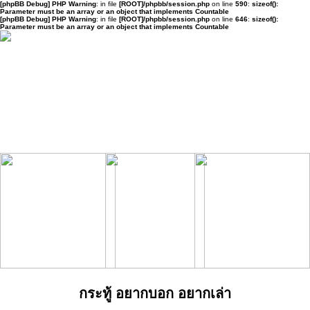
[phpBB Debug] PHP Warning
: in file
[ROOT]/phpbb/session.php
on line
590
:
sizeof():
Parameter must be an array or an object that implements Countable
[phpBB Debug] PHP Warning
: in file
[ROOT]/phpbb/session.php
on line
646
:
sizeof():
Parameter must be an array or an object that implements Countable
กระทู้ อยากบอก อยากเล่า