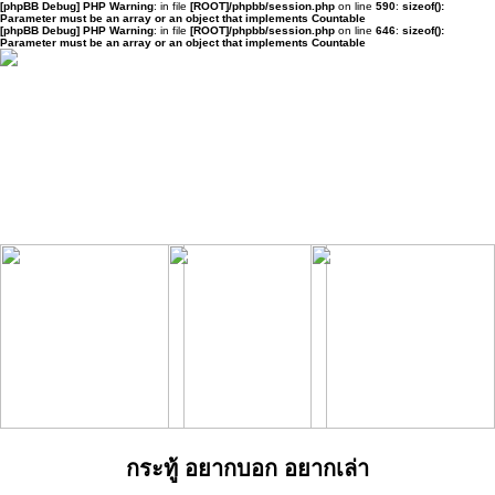
[phpBB Debug] PHP Warning
: in file
[ROOT]/phpbb/session.php
on line
590
:
sizeof():
Parameter must be an array or an object that implements Countable
[phpBB Debug] PHP Warning
: in file
[ROOT]/phpbb/session.php
on line
646
:
sizeof():
Parameter must be an array or an object that implements Countable
กระทู้ อยากบอก อยากเล่า