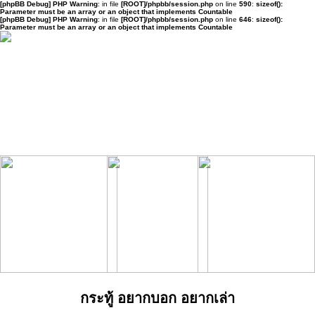
[phpBB Debug] PHP Warning
: in file
[ROOT]/phpbb/session.php
on line
590
:
sizeof():
Parameter must be an array or an object that implements Countable
[phpBB Debug] PHP Warning
: in file
[ROOT]/phpbb/session.php
on line
646
:
sizeof():
Parameter must be an array or an object that implements Countable
กระทู้ อยากบอก อยากเล่า